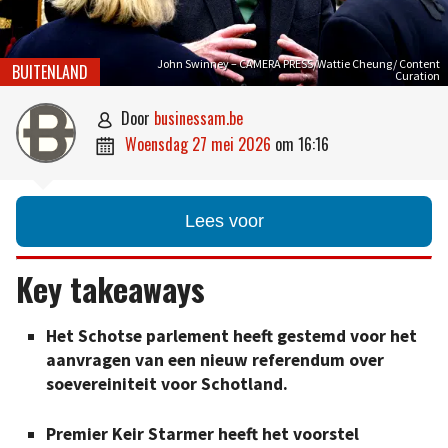
John Swinney – CAMERA PRESS/Wattie Cheung/ Content
BUITENLAND
Curation
door
businessam.be

woensdag 27 mei 2026
om
16:16

Lees voor
Key takeaways
Het Schotse parlement heeft gestemd voor het
aanvragen van een nieuw referendum over
soevereiniteit voor Schotland.
Premier Keir Starmer heeft het voorstel