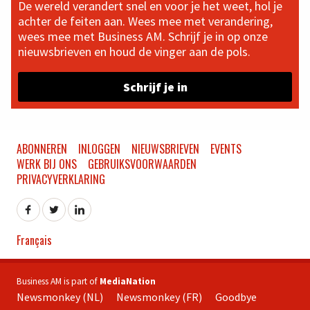
De wereld verandert snel en voor je het weet, hol je
achter de feiten aan. Wees mee met verandering,
wees mee met Business AM. Schrijf je in op onze
nieuwsbrieven en houd de vinger aan de pols.
Schrijf je in
ABONNEREN
INLOGGEN
NIEUWSBRIEVEN
EVENTS
WERK BIJ ONS
GEBRUIKSVOORWAARDEN
PRIVACYVERKLARING
Français
Business AM is part of
MediaNation
Newsmonkey (NL)
Newsmonkey (FR)
Goodbye