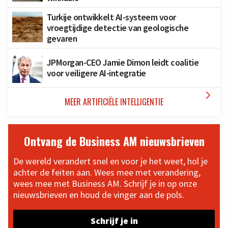
Turkije ontwikkelt AI-systeem voor
vroegtijdige detectie van geologische
gevaren
JPMorgan-CEO Jamie Dimon leidt coalitie
voor veiligere AI-integratie

MEER ARTIFICIËLE INTELLIGENTIE
Ontvang de Business AM nieuwsbrieven
De wereld verandert snel en voor je het weet, hol je
achter de feiten aan. Wees mee met verandering,
wees mee met Business AM. Schrijf je in op onze
nieuwsbrieven en houd de vinger aan de pols.
Schrijf je in