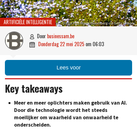
ARTIFICIËLE INTELLIGENTIE
McAfee – David Paul Morris/Bloomberg via Getty Images
door
businessam.be

donderdag 22 mei 2025
om
06:03

Lees voor
Key takeaways
Meer en meer oplichters maken gebruik van AI.
Door die technologie wordt het steeds
moeilijker om waarheid van onwaarheid te
onderscheiden.