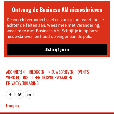
Ontvang de Business AM nieuwsbrieven
De wereld verandert snel en voor je het weet, hol je
achter de feiten aan. Wees mee met verandering,
wees mee met Business AM. Schrijf je in op onze
nieuwsbrieven en houd de vinger aan de pols.
Schrijf je in
ABONNEREN
INLOGGEN
NIEUWSBRIEVEN
EVENTS
WERK BIJ ONS
GEBRUIKSVOORWAARDEN
PRIVACYVERKLARING
Français