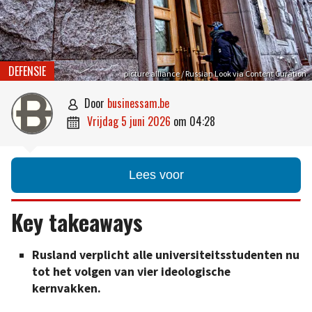
DEFENSIE
picture alliance / Russian Look via Content Curation
door
businessam.be

vrijdag 5 juni 2026
om
04:28

Lees voor
Key takeaways
Rusland verplicht alle universiteitsstudenten nu
tot het volgen van vier ideologische
kernvakken.