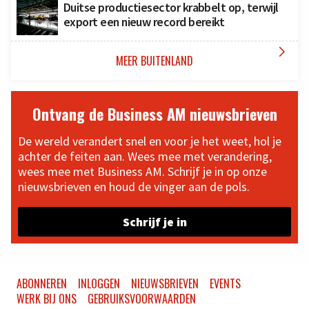
Duitse productiesector krabbelt op, terwijl
export een nieuw record bereikt

MEER BUITENLAND
Ontvang de Business AM nieuwsbrieven
De wereld verandert snel en voor je het weet, hol je
achter de feiten aan. Wees mee met verandering,
wees mee met Business AM. Schrijf je in op onze
nieuwsbrieven en houd de vinger aan de pols.
Schrijf je in
ABONNEREN
INLOGGEN
NIEUWSBRIEVEN
EVENTS
WERK BIJ ONS
GEBRUIKSVOORWAARDEN