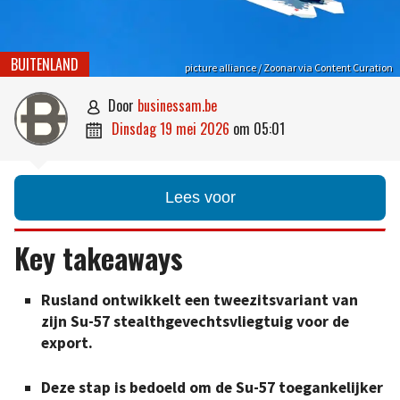
BUITENLAND
picture alliance / Zoonar via Content Curation
door
businessam.be

dinsdag 19 mei 2026
om
05:01

Lees voor
Key takeaways
Rusland ontwikkelt een tweezitsvariant van
zijn Su-57 stealthgevechtsvliegtuig voor de
export.
Deze stap is bedoeld om de Su-57 toegankelijker