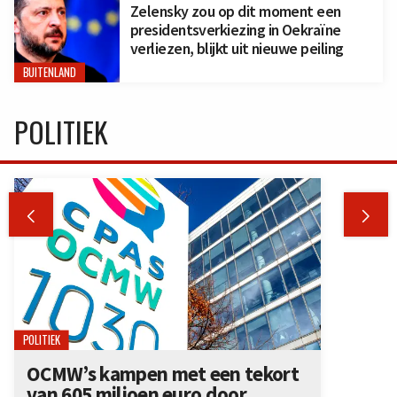
Zelensky zou op dit moment een
presidentsverkiezing in Oekraïne
verliezen, blijkt uit nieuwe peiling
BUITENLAND
POLITIEK


POLITIEK
OCMW’s kampen met een tekort
van 605 miljoen euro door