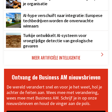
je organisatie
AI-hype verschuift naar integratie: Europese
techbedrijven worden de onverwachte
winnaars
Turkije ontwikkelt AI-systeem voor
vroegtijdige detectie van geologische
gevaren

MEER ARTIFICIËLE INTELLIGENTIE
Ontvang de Business AM nieuwsbrieven
De wereld verandert snel en voor je het weet, hol je
achter de feiten aan. Wees mee met verandering,
wees mee met Business AM. Schrijf je in op onze
nieuwsbrieven en houd de vinger aan de pols.