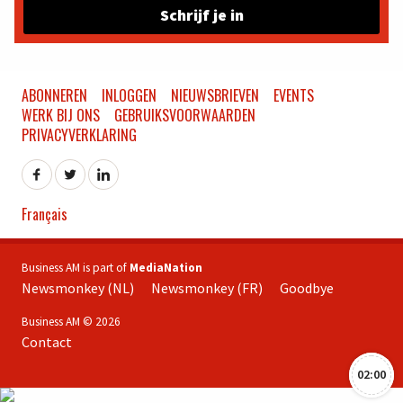
Schrijf je in
ABONNEREN
INLOGGEN
NIEUWSBRIEVEN
EVENTS
WERK BIJ ONS
GEBRUIKSVOORWAARDEN
PRIVACYVERKLARING
Français
Business AM is part of
MediaNation
Newsmonkey (NL)
Newsmonkey (FR)
Goodbye
Business AM © 2026
Contact
02:00