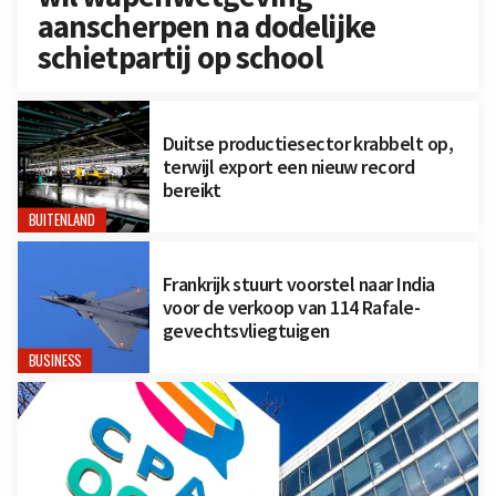
aanscherpen na dodelijke
schietpartij op school
Duitse productiesector krabbelt op,
terwijl export een nieuw record
bereikt
BUITENLAND
Frankrijk stuurt voorstel naar India
voor de verkoop van 114 Rafale-
gevechtsvliegtuigen
BUSINESS