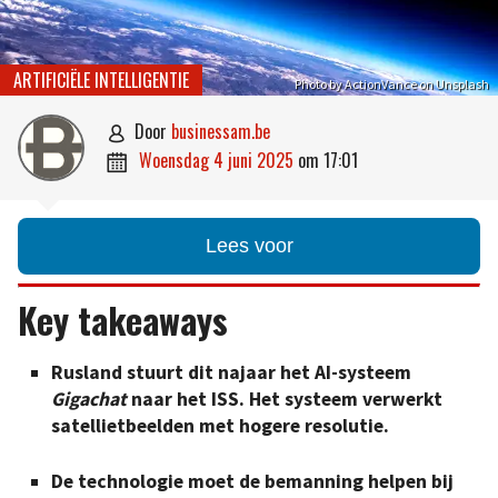
ARTIFICIËLE INTELLIGENTIE
Photo by ActionVance on Unsplash
door
businessam.be

woensdag 4 juni 2025
om
17:01

Lees voor
Key takeaways
Rusland stuurt dit najaar het AI-systeem
Gigachat
naar het ISS. Het systeem verwerkt
satellietbeelden met hogere resolutie.
De technologie moet de bemanning helpen bij