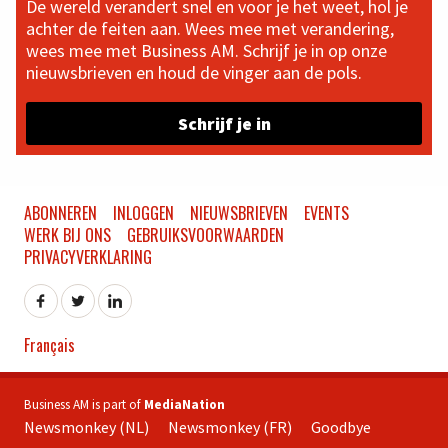
De wereld verandert snel en voor je het weet, hol je
achter de feiten aan. Wees mee met verandering,
wees mee met Business AM. Schrijf je in op onze
nieuwsbrieven en houd de vinger aan de pols.
Schrijf je in
ABONNEREN
INLOGGEN
NIEUWSBRIEVEN
EVENTS
WERK BIJ ONS
GEBRUIKSVOORWAARDEN
PRIVACYVERKLARING
Français
Business AM is part of
MediaNation
Newsmonkey (NL)
Newsmonkey (FR)
Goodbye