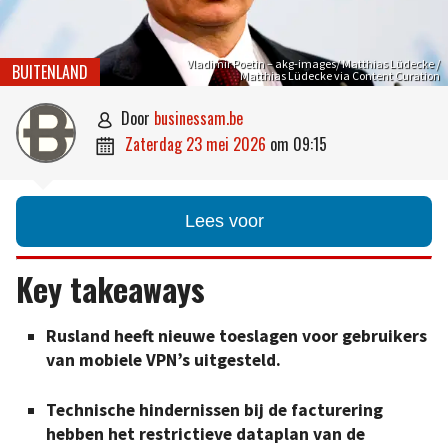
Vladimir Poetin – akg-images/ Matthias Lüdecke /
BUITENLAND
Matthias Lüdecke via Content Curation
door
businessam.be

zaterdag 23 mei 2026
om
09:15

Lees voor
Key takeaways
Rusland heeft nieuwe toeslagen voor gebruikers
van mobiele VPN’s uitgesteld.
Technische hindernissen bij de facturering
hebben het restrictieve dataplan van de