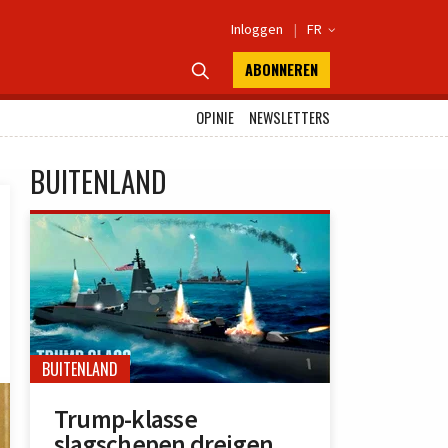
Inloggen
|
FR

ABONNEREN

OPINIE
NEWSLETTERS
BUITENLAND
BUITENLAND
Trump-klasse
slagschepen dreigen