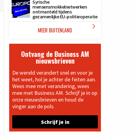
Syrische
mensensmokkelnetwerken
ontmanteld tijdens
gezamenlijke EU-politieoperatie

MEER BUITENLAND
Ontvang de Business AM
nieuwsbrieven
De wereld verandert snel en voor je
het weet, hol je achter de feiten aan.
Wees mee met verandering, wees
mee met Business AM. Schrijf je in op
onze nieuwsbrieven en houd de
vinger aan de pols.
Schrijf je in