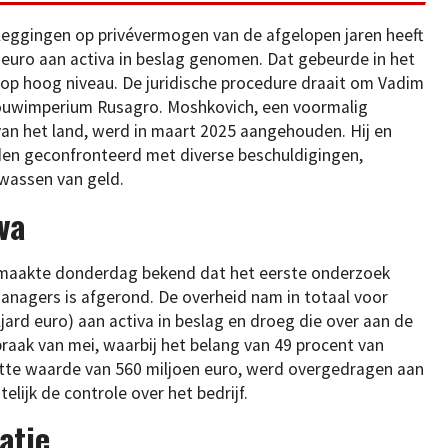
leggingen op privévermogen van de afgelopen jaren heeft
 euro aan activa in beslag genomen. Dat gebeurde in het
 op hoog niveau. De juridische procedure draait om Vadim
bouwimperium Rusagro. Moshkovich, een voormalig
van het land, werd in maart 2025 aangehouden. Hij en
en geconfronteerd met diverse beschuldigingen,
wassen van geld.
va
 maakte donderdag bekend dat het eerste onderzoek
pmanagers is afgerond. De overheid nam in totaal voor
ljard euro) aan activa in beslag en droeg die over aan de
spraak van mei, waarbij het belang van 49 procent van
tte waarde van 560 miljoen euro, werd overgedragen aan
elijk de controle over het bedrijf.
atie