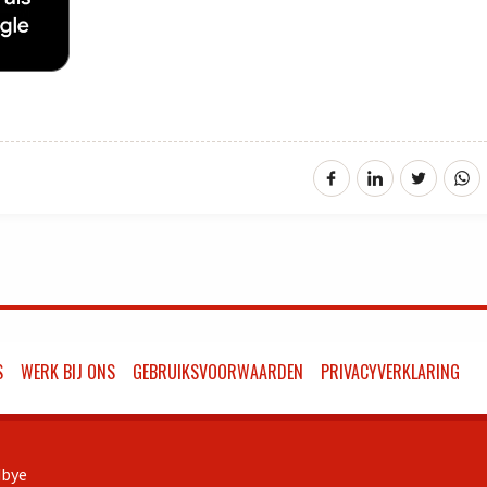
S
WERK BIJ ONS
GEBRUIKSVOORWAARDEN
PRIVACYVERKLARING
bye