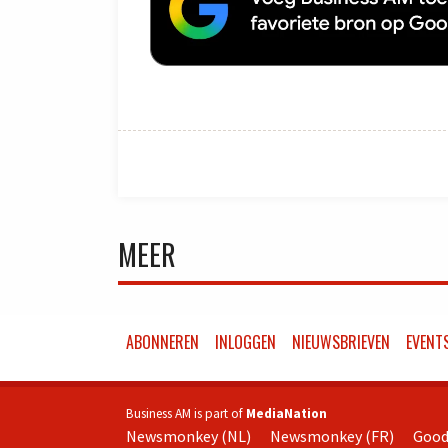
MEER
ABONNEREN
INLOGGEN
NIEUWSBRIEVEN
EVENT
Business AM is part of
MediaNation
Newsmonkey (NL)
Newsmonkey (FR)
Good