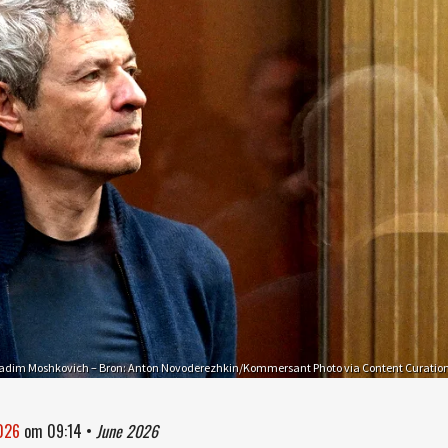
adim Moshkovich – Bron: Anton Novoderezhkin/Kommersant Photo via Content Curatio
2026
om
09:14
•
June 2026