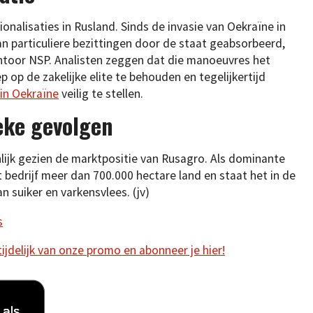
ionalisaties in Rusland. Sinds de invasie van Oekraïne in
an particuliere bezittingen door de staat geabsorbeerd,
toor NSP. Analisten zeggen dat die manoeuvres het
p op de zakelijke elite te behouden en tegelijkertijd
 in Oekraïne
veilig te stellen.
eke gevolgen
lijk gezien de marktpositie van Rusagro. Als dominante
 bedrijf meer dan 700.000 hectare land en staat het in de
n suiker en varkensvlees. (jv)
s
 tijdelijk van onze promo en abonneer je hier!