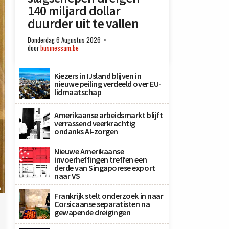
140 miljard dollar
duurder uit te vallen
Donderdag 6 Augustus 2026
door
businessam.be
Kiezers in IJsland blijven in
nieuwe peiling verdeeld over EU-
lidmaatschap
Amerikaanse arbeidsmarkt blijft
verrassend veerkrachtig
ondanks AI-zorgen
Nieuwe Amerikaanse
invoerheffingen treffen een
derde van Singaporese export
naar VS
n
Frankrijk stelt onderzoek in naar
Corsicaanse separatisten na
gewapende dreigingen