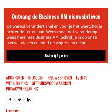
Ontvang de Business AM nieuwsbrieven
De wereld verandert snel en voor je het weet, hol je
achter de feiten aan. Wees mee met verandering,
wees mee met Business AM. Schrijf je in op onze
nieuwsbrieven en houd de vinger aan de pols.
Schrijf je in
ABONNEREN
INLOGGEN
NIEUWSBRIEVEN
EVENTS
WERK BIJ ONS
GEBRUIKSVOORWAARDEN
PRIVACYVERKLARING
Français