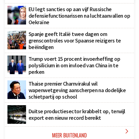
EU legt sancties op aan vijf Russische
defensiefunctionarissen na luchtaanvallen op
Oekraïne
Spanje geeft Italië twee dagen om
grenscontroles voor Spaanse reizigers te
beëindigen
Trump voert 15 procent invoerheffing op
polysilicium in om invloed van China in te
perken
Thaise premier Charnvirakul wil
wapenwetgeving aanscherpen na dodelijke
schietpartij op school
Duitse productiesector krabbelt op, terwijl
export een nieuw record bereikt

MEER BUITENLAND