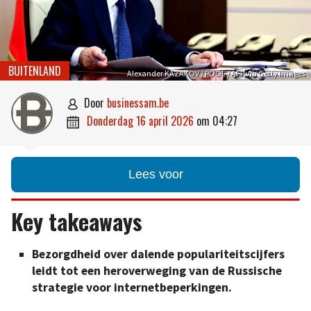
BUITENLAND
Alexander KAZAKOV / POOL / AFP via Getty Images
door
businessam.be

donderdag 16 april 2026
om
04:27

Lees voor
Key takeaways
Bezorgdheid over dalende populariteitscijfers
leidt tot een heroverweging van de Russische
strategie voor internetbeperkingen.