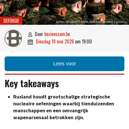
DEFENSIE
Artem Priakhin / SOPA/SIPA via Content Curation
door
businessam.be

dinsdag 19 mei 2026
om
19:00

Lees voor
Key takeaways
Rusland houdt grootschalige strategische
nucleaire oefeningen waarbij tienduizenden
manschappen en een omvangrijk
wapenarsenaal betrokken zijn.