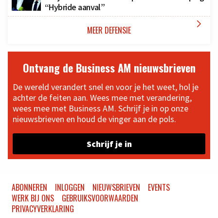
“Hybride aanval”

MEER DEFENSIE
Ontvang de Business AM nieuwsbrieven
De wereld verandert snel en voor je het weet, hol je
achter de feiten aan. Wees mee met verandering,
wees mee met Business AM. Schrijf je in op onze
nieuwsbrieven en houd de vinger aan de pols.
Schrijf je in
ABONNEREN
INLOGGEN
NIEUWSBRIEVEN
EVENTS
WERK BIJ ONS
GEBRUIKSVOORWAARDEN
PRIVACYVERKLARING