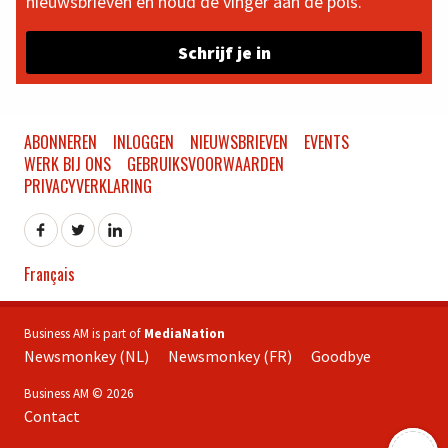
nieuwsbrieven en houd de vinger aan de pols.
Schrijf je in
ABONNEREN
INLOGGEN
NIEUWSBRIEVEN
EVENTS
WERK BIJ ONS
GEBRUIKSVOORWAARDEN
PRIVACYVERKLARING
Français
Business AM is part of
MediaNation
Newsmonkey (NL)
Newsmonkey (FR)
Goodbye
Business AM © 2026
Contact