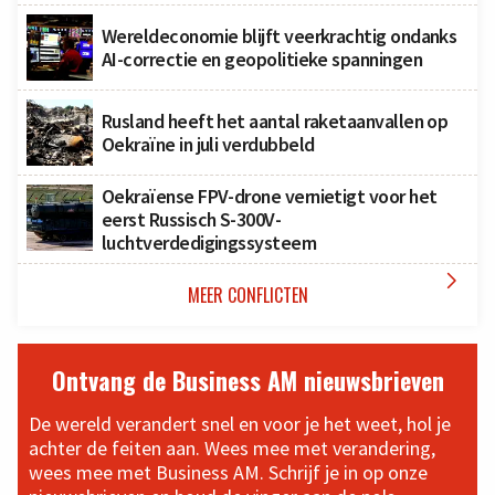
Wereldeconomie blijft veerkrachtig ondanks
AI-correctie en geopolitieke spanningen
Rusland heeft het aantal raketaanvallen op
Oekraïne in juli verdubbeld
Oekraïense FPV-drone vernietigt voor het
eerst Russisch S-300V-
luchtverdedigingssysteem

MEER CONFLICTEN
Ontvang de Business AM nieuwsbrieven
De wereld verandert snel en voor je het weet, hol je
achter de feiten aan. Wees mee met verandering,
wees mee met Business AM. Schrijf je in op onze