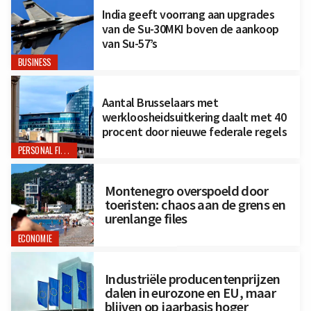
India geeft voorrang aan upgrades
van de Su-30MKI boven de aankoop
van Su-57’s
BUSINESS
Aantal Brusselaars met
werkloosheidsuitkering daalt met 40
procent door nieuwe federale regels
PERSONAL FINANCE
Montenegro overspoeld door
toeristen: chaos aan de grens en
urenlange files
ECONOMIE
Industriële producentenprijzen
dalen in eurozone en EU, maar
blijven op jaarbasis hoger