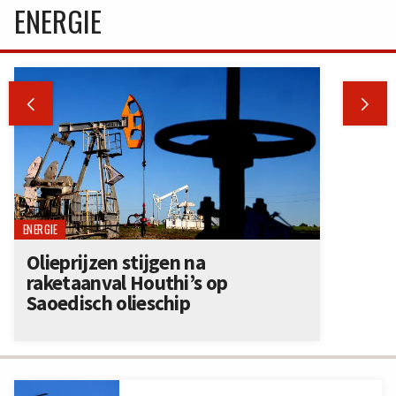
ENERGIE


ENERGIE
Olieprijzen stijgen na
raketaanval Houthi’s op
Saoedisch olieschip