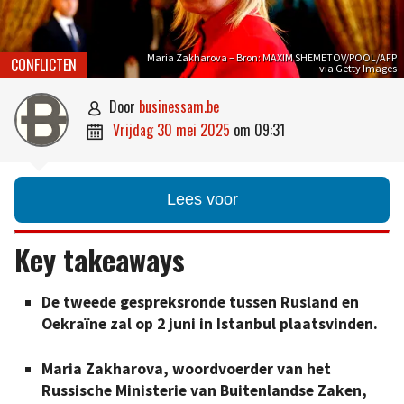
Maria Zakharova – Bron: MAXIM SHEMETOV/POOL/AFP
CONFLICTEN
via Getty Images
door
businessam.be

vrijdag 30 mei 2025
om
09:31

Lees voor
Key takeaways
De tweede gespreksronde tussen Rusland en
Oekraïne zal op 2 juni in Istanbul plaatsvinden.
Maria Zakharova, woordvoerder van het
Russische Ministerie van Buitenlandse Zaken,