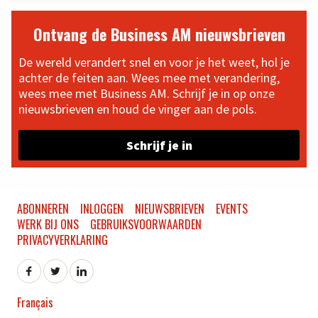
Ontvang de Business AM nieuwsbrieven
De wereld verandert snel en voor je het weet, hol je
achter de feiten aan. Wees mee met verandering,
wees mee met Business AM. Schrijf je in op onze
nieuwsbrieven en houd de vinger aan de pols.
Schrijf je in
ABONNEREN
INLOGGEN
NIEUWSBRIEVEN
EVENTS
WERK BIJ ONS
GEBRUIKSVOORWAARDEN
PRIVACYVERKLARING
Français