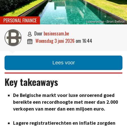
PERSONAL FINANCE
Luxewoning – Bron: BeReal
door
businessam.be

woensdag 3 juni 2026
om
16:44

Lees voor
Key takeaways
De Belgische markt voor luxe onroerend goed
bereikte een recordhoogte met meer dan 2.000
verkopen van meer dan een miljoen euro.
Lagere registratierechten en inflatie zorgden