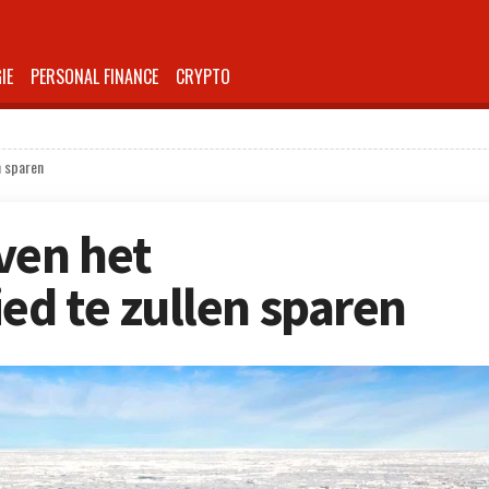
IE
PERSONAL FINANCE
CRYPTO
n sparen
ven het
d te zullen sparen