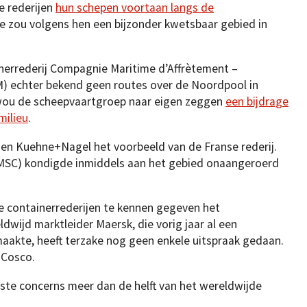
e rederijen
hun schepen voortaan langs de
e zou volgens hen een bijzonder kwetsbaar gebied in
inerrederij Compagnie Maritime d’Affrètement –
 echter bekend geen routes over de Noordpool in
wou de scheepvaartgroep naar eigen zeggen
een bijdrage
milieu
.
en Kuehne+Nagel het voorbeeld van de Franse rederij.
MSC) kondigde inmiddels aan het gebied onaangeroerd
te containerrederijen te kennen gegeven het
dwijd marktleider Maersk, die vorig jaar al een
akte, heeft terzake nog geen enkele uitspraak gedaan.
 Cosco.
te concerns meer dan de helft van het wereldwijde