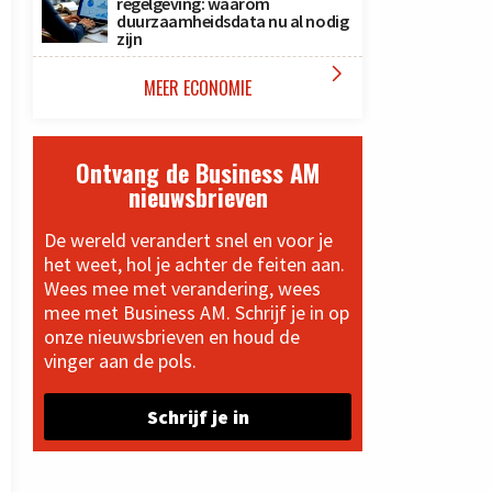
regelgeving: waarom
duurzaamheidsdata nu al nodig
zijn

MEER ECONOMIE
Ontvang de Business AM
nieuwsbrieven
De wereld verandert snel en voor je
het weet, hol je achter de feiten aan.
Wees mee met verandering, wees
mee met Business AM. Schrijf je in op
onze nieuwsbrieven en houd de
vinger aan de pols.
Schrijf je in