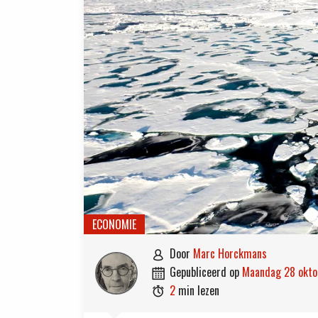
ECONOMIE
door
Marc Horckmans

gepubliceerd op
maandag 28 okt

2
min lezen
