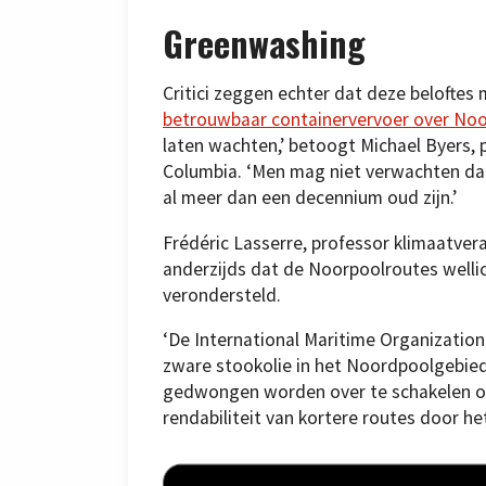
Greenwashing
Critici zeggen echter dat deze belofte
betrouwbaar containervervoer over No
laten wachten,’ betoogt Michael Byers, p
Columbia. ‘Men mag niet verwachten dat
al meer dan een decennium oud zijn.’
Frédéric Lasserre, professor klimaatve
anderzijds dat de Noorpoolroutes welli
verondersteld.
‘De International Maritime Organization
zware stookolie in het Noordpoolgebiede
gedwongen worden over te schakelen op 
rendabiliteit van kortere routes door h