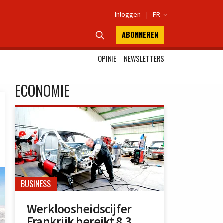
Inloggen
|
FR

ABONNEREN

OPINIE
NEWSLETTERS
ECONOMIE
BUSINESS
Werkloosheidscijfer
Frankrijk bereikt 8,3