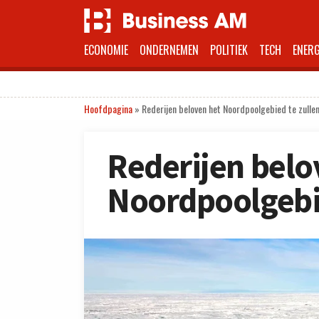
ECONOMIE
ONDERNEMEN
POLITIEK
TECH
ENERG
Hoofdpagina
»
Rederijen beloven het Noordpoolgebied te zulle
Rederijen belo
Noordpoolgebie