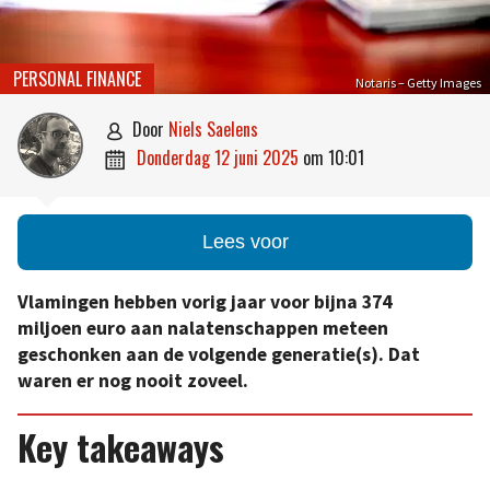
PERSONAL FINANCE
Notaris – Getty Images
door
Niels Saelens

donderdag 12 juni 2025
om
10:01

Lees voor
Vlamingen hebben vorig jaar voor bijna 374
miljoen euro aan nalatenschappen meteen
geschonken aan de volgende generatie(s). Dat
waren er nog nooit zoveel.
Key takeaways