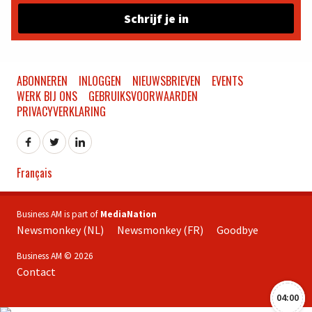
Schrijf je in
ABONNEREN
INLOGGEN
NIEUWSBRIEVEN
EVENTS
WERK BIJ ONS
GEBRUIKSVOORWAARDEN
PRIVACYVERKLARING
Français
Business AM is part of
MediaNation
Newsmonkey (NL)
Newsmonkey (FR)
Goodbye
Business AM © 2026
Contact
04:00