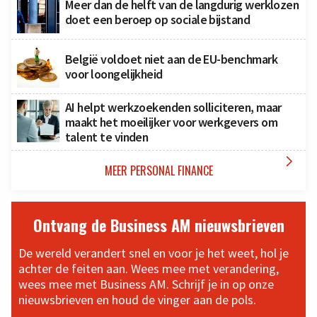
Meer dan de helft van de langdurig werklozen
doet een beroep op sociale bijstand
België voldoet niet aan de EU-benchmark
voor loongelijkheid
AI helpt werkzoekenden solliciteren, maar
maakt het moeilijker voor werkgevers om
talent te vinden

MEER PERSONAL FINANCE
Ontvang de Business AM nieuwsbrieven
De wereld verandert snel en voor je het weet, hol je
achter de feiten aan. Wees mee met verandering,
wees mee met Business AM. Schrijf je in op onze
nieuwsbrieven en houd de vinger aan de pols.