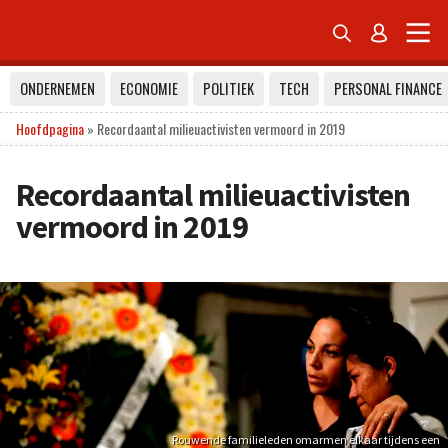


ONDERNEMEN
ECONOMIE
POLITIEK
TECH
PERSONAL FINANCE
Hoofdpagina
»
Recordaantal milieuactivisten vermoord in 2019
Recordaantal milieuactivisten
vermoord in 2019
Rouwende familieleden omarmen elkaar tijdens een