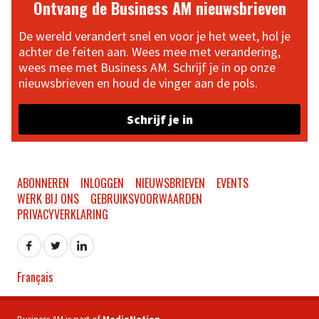
Ontvang de Business AM nieuwsbrieven
De wereld verandert snel en voor je het weet, hol je
achter de feiten aan. Wees mee met verandering,
wees mee met Business AM. Schrijf je in op onze
nieuwsbrieven en houd de vinger aan de pols.
Schrijf je in
ABONNEREN
INLOGGEN
NIEUWSBRIEVEN
EVENTS
WERK BIJ ONS
GEBRUIKSVOORWAARDEN
PRIVACYVERKLARING
Français