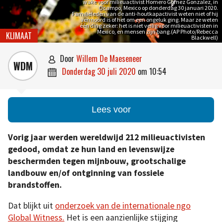
wake voor milieuactivist Homero Gomez Gonzalez, in
Ocampo, Mexico op donderdag 30 januari 2020.
Familieleden van de anti-houtkapactivist weten niet of hij
vermoord is of het om een ongeluk ging. Maar ze weten
één ding zeker: het is niet veilig voor milieuactivisten in
Mexico, en mensen zijn bang.(AP Photo/Rebecca
KLIMAAT
Blackwell)
door
Willem De Maeseneer

WDM
donderdag 30 juli 2020
om
10:54

Lees voor
Vorig jaar werden wereldwijd 212 milieuactivisten
gedood, omdat ze hun land en levenswijze
beschermden tegen mijnbouw, grootschalige
landbouw en/of ontginning van fossiele
brandstoffen.
Dat blijkt uit
onderzoek van de internationale ngo
Global Witness.
Het is een aanzienlijke stijging