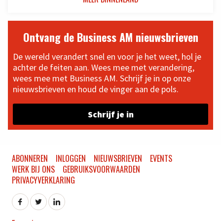
Ontvang de Business AM nieuwsbrieven
De wereld verandert snel en voor je het weet, hol je
achter de feiten aan. Wees mee met verandering,
wees mee met Business AM. Schrijf je in op onze
nieuwsbrieven en houd de vinger aan de pols.
Schrijf je in
ABONNEREN
INLOGGEN
NIEUWSBRIEVEN
EVENTS
WERK BIJ ONS
GEBRUIKSVOORWAARDEN
PRIVACYVERKLARING