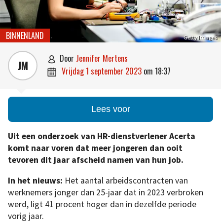
BINNENLAND
Getty Images
door
Jennifer Mertens

JM
vrijdag 1 september 2023
om
18:37

Lees voor
Uit een onderzoek van HR-dienstverlener Acerta
komt naar voren dat meer jongeren dan ooit
tevoren dit jaar afscheid namen van hun job.
In het nieuws:
Het aantal arbeidscontracten van
werknemers jonger dan 25-jaar dat in 2023 verbroken
werd, ligt 41 procent hoger dan in dezelfde periode
vorig jaar.