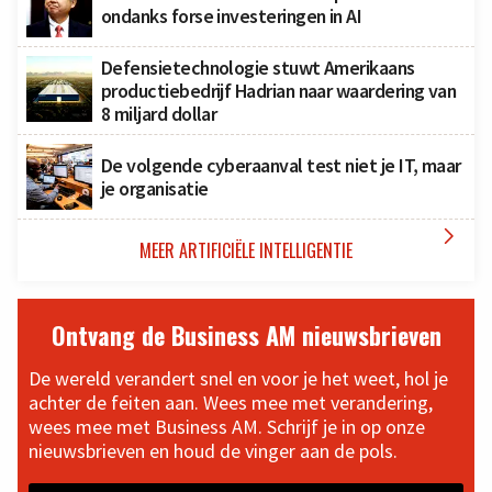
ondanks forse investeringen in AI
Defensietechnologie stuwt Amerikaans
productiebedrijf Hadrian naar waardering van
8 miljard dollar
De volgende cyberaanval test niet je IT, maar
je organisatie

MEER ARTIFICIËLE INTELLIGENTIE
Ontvang de Business AM nieuwsbrieven
De wereld verandert snel en voor je het weet, hol je
achter de feiten aan. Wees mee met verandering,
wees mee met Business AM. Schrijf je in op onze
nieuwsbrieven en houd de vinger aan de pols.