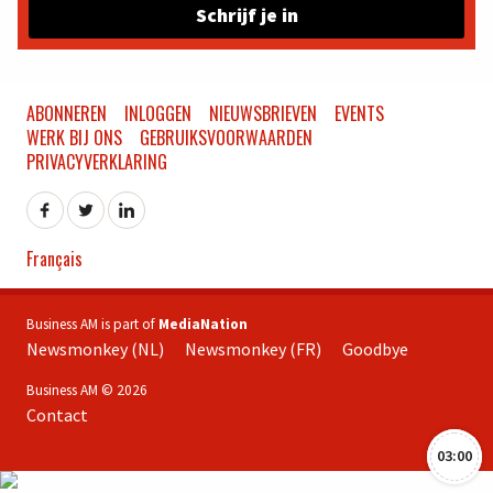
Schrijf je in
ABONNEREN
INLOGGEN
NIEUWSBRIEVEN
EVENTS
WERK BIJ ONS
GEBRUIKSVOORWAARDEN
PRIVACYVERKLARING
Français
Business AM is part of
MediaNation
Newsmonkey (NL)
Newsmonkey (FR)
Goodbye
Business AM © 2026
Contact
03:00