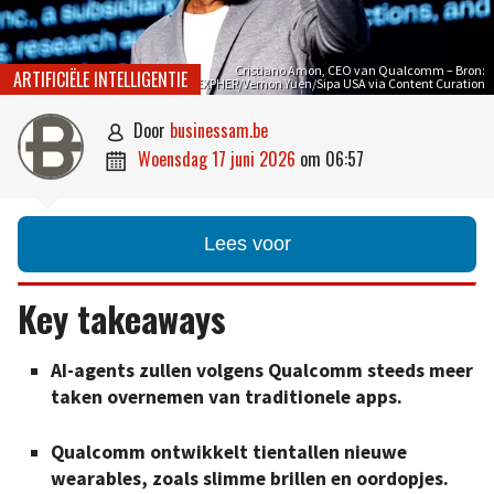
Cristiano Amon, CEO van Qualcomm – Bron:
ARTIFICIËLE INTELLIGENTIE
NEXPHER/Vernon Yuen/Sipa USA via Content Curation
door
businessam.be

woensdag 17 juni 2026
om
06:57

Lees voor
Key takeaways
AI-agents zullen volgens Qualcomm steeds meer
taken overnemen van traditionele apps.
Qualcomm ontwikkelt tientallen nieuwe
wearables, zoals slimme brillen en oordopjes.