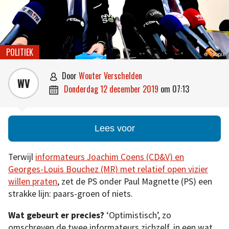
POLITIEK
Isopix
door
Wouter Verschelden

WV
donderdag 12 december 2019
om
07:13

Lees voor
Terwijl
informateurs Joachim Coens (CD&V) en
Georges-Louis Bouchez (MR) met relatief open vizier
willen praten
, zet de PS onder Paul Magnette (PS) een
strakke lijn: paars-groen of niets.
Wat gebeurt er precies?
‘Optimistisch’, zo
omschreven de twee informateurs zichzelf, in een wat