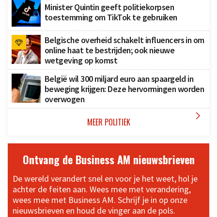
Minister Quintin geeft politiekorpsen
toestemming om TikTok te gebruiken
Belgische overheid schakelt influencers in om
online haat te bestrijden; ook nieuwe
wetgeving op komst
België wil 300 miljard euro aan spaargeld in
beweging krijgen: Deze hervormingen worden
overwogen

MEER POLITIEK
Ontvang de Business AM nieuwsbrieven
De wereld verandert snel en voor je het weet, hol je
achter de feiten aan. Wees mee met verandering,
wees mee met Business AM. Schrijf je in op onze
nieuwsbrieven en houd de vinger aan de pols.