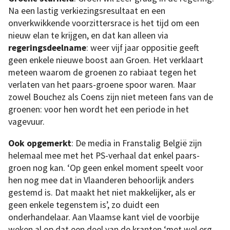
Na een lastig verkiezingsresultaat en een
onverkwikkende voorzittersrace is het tijd om een
nieuw elan te krijgen, en dat kan alleen via
regeringsdeelname
: weer vijf jaar oppositie geeft
geen enkele nieuwe boost aan Groen. Het verklaart
meteen waarom de groenen zo rabiaat tegen het
verlaten van het paars-groene spoor waren. Maar
zowel Bouchez als Coens zijn niet meteen fans van de
groenen: voor hen wordt het een periode in het
vagevuur.
Ook opgemerkt
: De media in Franstalig België zijn
helemaal mee met het PS-verhaal dat enkel paars-
groen nog kan. ‘Op geen enkel moment speelt voor
hen nog mee dat in Vlaanderen behoorlijk anders
gestemd is. Dat maakt het niet makkelijker, als er
geen enkele tegenstem is’, zo duidt een
onderhandelaar. Aan Vlaamse kant viel de voorbije
weken al op dat een deel van de kranten ‘met wel erg