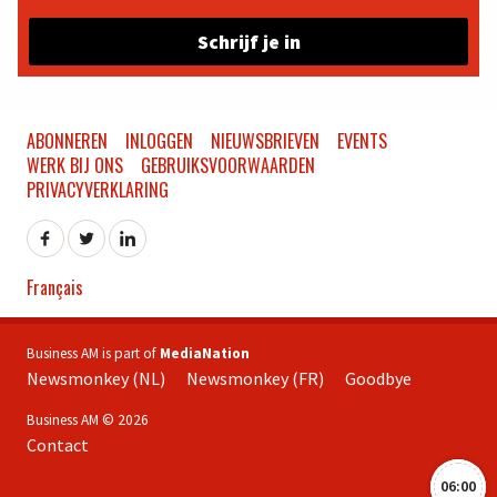
Schrijf je in
ABONNEREN
INLOGGEN
NIEUWSBRIEVEN
EVENTS
WERK BIJ ONS
GEBRUIKSVOORWAARDEN
PRIVACYVERKLARING
Français
Business AM is part of
MediaNation
Newsmonkey (NL)
Newsmonkey (FR)
Goodbye
Business AM © 2026
Contact
06:00