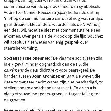
stappen, zit nog veel water. In die zin was de
communicatie van de sp.a ook meer dan symbolisch.
Voorzitter Conner Rousseau (sp.a) herhaalde dat hij
‘niet op de communautaire carrousel nog wat rondjes
gaat draaien’. Met andere woorden: als de N-VA nog
een deal wil, moet ze niet met communautaire eisen
afkomen. Overigens zit de MR ook op die lijn: Bouchez
wil absoluut niet weten van enig gesprek over
staatshervorming.
Socialistische openheid:
De Vlaamse socialisten zijn
in elk geval minder dogmatisch dan de PS, die
carrément
de deur dichttrekt voor paars-geel. De
banden tussen
John Crombez
en Bart De Wever, die
deze zomer zeer hecht waren, zijn niet beschadigd, zo
stellen andere onderhandelaars vast. En de sp.a is
niet getrouwd met paars-groen, in tegenstelling tot
de groenen.
Groene starheid
: Groen wil zeer graag in de regering.