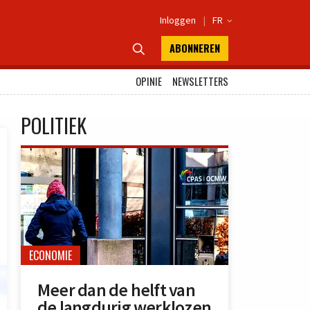
Inloggen
|
FR

ABONNEREN

OPINIE
NEWSLETTERS
POLITIEK
ECONOMIE
Meer dan de helft van
de langdurig werklozen