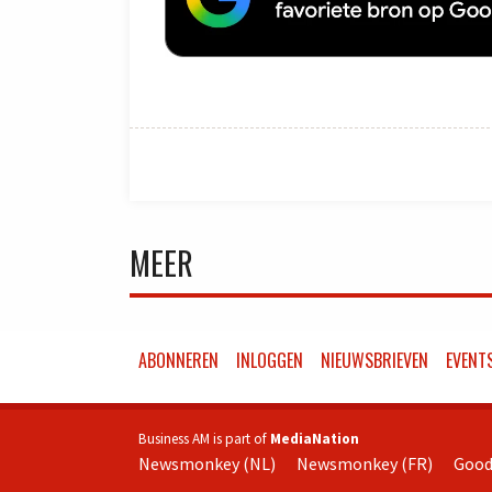
MEER
ABONNEREN
INLOGGEN
NIEUWSBRIEVEN
EVENT
Business AM is part of
MediaNation
Newsmonkey (NL)
Newsmonkey (FR)
Good