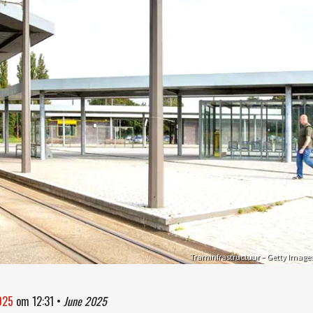
Traminfrastructuur – Getty Image
2025
om
12:31
•
June 2025