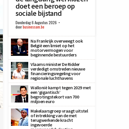
doet een beroep op
sociale bijstand
Donderdag 6 Augustus 2026
door
businessam.be
Na Frankrijk overweegt ook
België een limiet op het
motorvermogen voor
beginnende bestuurders
Vlaams minister De Ridder
verdedigt omstreden nieuwe
financieringsregeling voor
regionale luchthavens
Wallonië kampt tegen 2029 met
een ‘gigantisch’
begrotingstekort van 700
miljoen euro
s
Makelaarsgroep vraagt uitstel
of intrekking van de met
terugwerkende kracht
ingevoerde