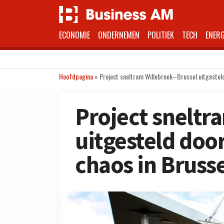
ECONOMIE
ONDERNEMEN
POLITIEK
TECH
ENERG
Hoofdpagina
»
Project sneltram Willebroek–Brussel uitgesteld
Project sneltr
uitgesteld doo
chaos in Bruss