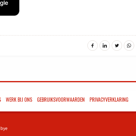
S
WERK BIJ ONS
GEBRUIKSVOORWAARDEN
PRIVACYVERKLARING
bye