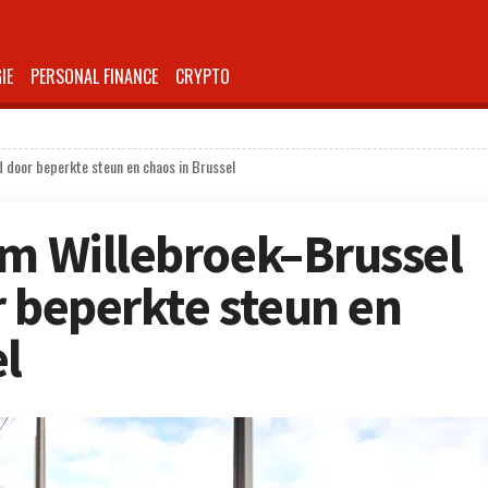
IE
PERSONAL FINANCE
CRYPTO
 door beperkte steun en chaos in Brussel
am Willebroek–Brussel
r beperkte steun en
el