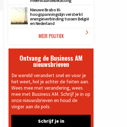
meerwaardebelasting
Nieuwe Brabo III-
hoogspanningslijn versterkt
energieverbinding tussen België
en Nederland

MEER POLITIEK
Ontvang de Business AM
nieuwsbrieven
De wereld verandert snel en voor je
het weet, hol je achter de feiten aan.
Wees mee met verandering, wees
mee met Business AM. Schrijf je in op
onze nieuwsbrieven en houd de
vinger aan de pols.
Schrijf je in