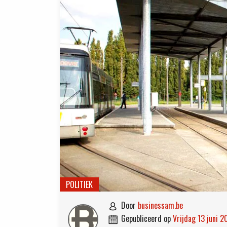
POLITIEK
door
businessam.be

gepubliceerd op
vrijdag 13 juni 
