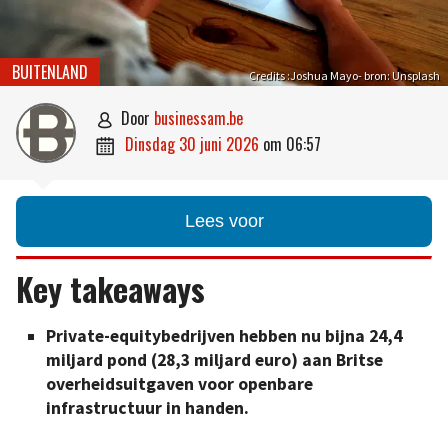
BUITENLAND
Credits :Joshua Mayo- bron: Unsplash
door
businessam.be

dinsdag 30 juni 2026
om
06:57

Lees voor
Key takeaways
Private-equitybedrijven hebben nu bijna 24,4
miljard pond (28,3 miljard euro) aan Britse
overheidsuitgaven voor openbare
infrastructuur in handen.