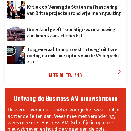
Kritiek op Verenigde Staten na financiering
van Britse projecten rond vrije meningsuiting
Groenland geeft ‘krachtige waarschuwing’
aan Amerikaans oliebedrijf
Topgeneraal Trump zoekt ‘uitweg’ uit Iran-
oorlog nu militaire opties van de VS beperkt
zijn

MEER BUITENLAND
Ontvang de Business AM nieuwsbrieven
De wereld verandert snel en voor je het weet, hol je
achter de feiten aan. Wees mee met verandering,
wees mee met Business AM. Schrijf je in op onze
nieuwsbrieven en houd de vinger aan de pols.