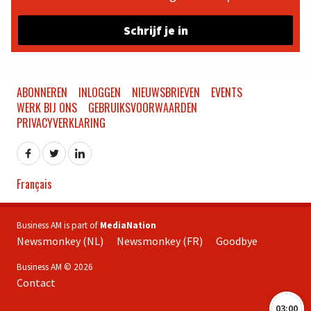
Schrijf je in
ABONNEREN
INLOGGEN
NIEUWSBRIEVEN
EVENTS
WERK BIJ ONS
GEBRUIKSVOORWAARDEN
PRIVACYVERKLARING
Français
Business AM is part of
MediaNation
Newsmonkey (NL)
Newsmonkey (FR)
Goodbye
Business AM © 2026
Contact
03:00