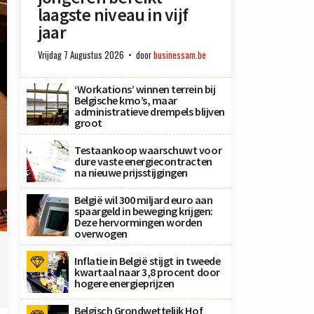
laagste niveau in vijf
jaar
Vrijdag 7 Augustus 2026
door
businessam.be
‘Workations’ winnen terrein bij
Belgische kmo’s, maar
administratieve drempels blijven
groot
Testaankoop waarschuwt voor
dure vaste energiecontracten
na nieuwe prijsstijgingen
België wil 300 miljard euro aan
spaargeld in beweging krijgen:
Deze hervormingen worden
overwogen
Inflatie in België stijgt in tweede
kwartaal naar 3,8 procent door
hogere energieprijzen
Belgisch Grondwettelijk Hof