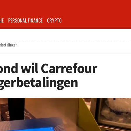
IE
PERSONAL FINANCE
CRYPTO
rbetalingen
nd wil Carrefour
gerbetalingen