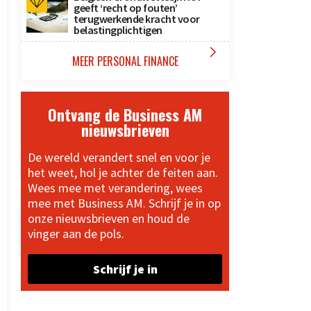
geeft ‘recht op fouten’
terugwerkende kracht voor
belastingplichtigen

MEER PERSONAL FINANCE
Ontvang de Business AM
nieuwsbrieven
De wereld verandert snel en voor je
het weet, hol je achter de feiten aan.
Wees mee met verandering, wees
mee met Business AM. Schrijf je in op
onze nieuwsbrieven en houd de
vinger aan de pols.
Schrijf je in