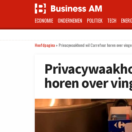
ECONOMIE
ONDERNEMEN
POLITIEK
TECH
ENERG
Hoofdpagina
»
Privacywaakhond wil Carrefour horen over vinge
Privacywaakho
horen over vin