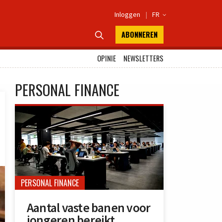
Inloggen
|
FR

ABONNEREN

OPINIE
NEWSLETTERS
PERSONAL FINANCE
PERSONAL FINANCE
Aantal vaste banen voor
jongeren bereikt