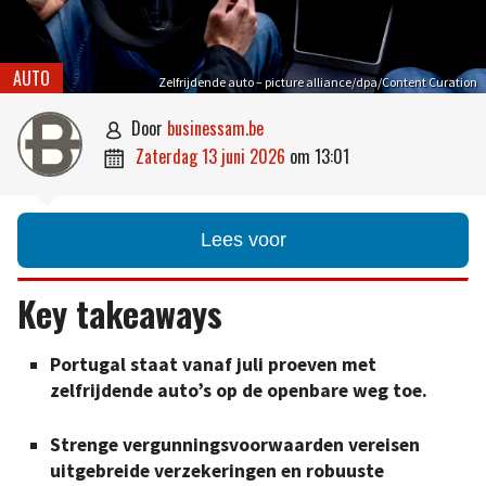
AUTO
Zelfrijdende auto – picture alliance/dpa/Content Curation
door
businessam.be

zaterdag 13 juni 2026
om
13:01

Lees voor
Key takeaways
Portugal staat vanaf juli proeven met
zelfrijdende auto’s op de openbare weg toe.
Strenge vergunningsvoorwaarden vereisen
uitgebreide verzekeringen en robuuste