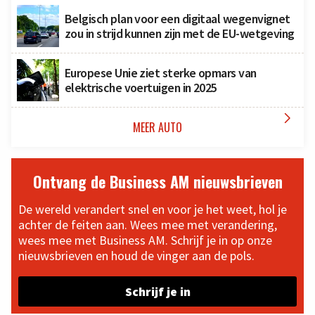
Belgisch plan voor een digitaal wegenvignet
zou in strijd kunnen zijn met de EU-wetgeving
Europese Unie ziet sterke opmars van
elektrische voertuigen in 2025

MEER AUTO
Ontvang de Business AM nieuwsbrieven
De wereld verandert snel en voor je het weet, hol je
achter de feiten aan. Wees mee met verandering,
wees mee met Business AM. Schrijf je in op onze
nieuwsbrieven en houd de vinger aan de pols.
Schrijf je in