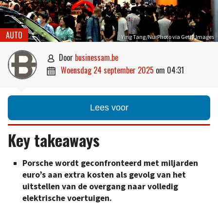
AUTO
Ying Tang/NurPhoto via Getty Images
door
businessam.be

woensdag 24 september 2025
om
04:31

Lees voor
Key takeaways
Porsche wordt geconfronteerd met miljarden
euro’s aan extra kosten als gevolg van het
uitstellen van de overgang naar volledig
elektrische voertuigen.