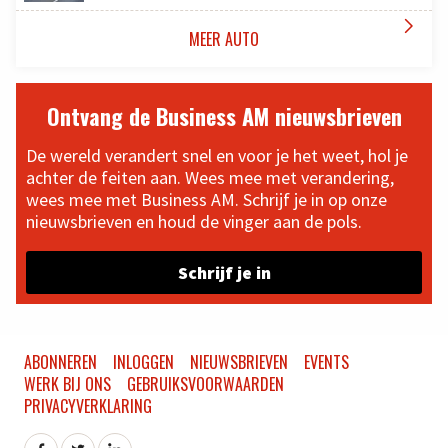

MEER AUTO
Ontvang de Business AM nieuwsbrieven
De wereld verandert snel en voor je het weet, hol je
achter de feiten aan. Wees mee met verandering,
wees mee met Business AM. Schrijf je in op onze
nieuwsbrieven en houd de vinger aan de pols.
Schrijf je in
ABONNEREN
INLOGGEN
NIEUWSBRIEVEN
EVENTS
WERK BIJ ONS
GEBRUIKSVOORWAARDEN
PRIVACYVERKLARING