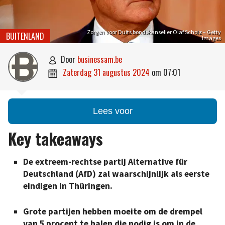
Zorgen voor Duits bondskanselier Olaf Scholz – Getty
BUITENLAND
Images
door
businessam.be

zaterdag 31 augustus 2024
om
07:01

Lees voor
Key takeaways
De extreem-rechtse partij Alternative für
Deutschland (AfD) zal waarschijnlijk als eerste
eindigen in Thüringen.
Grote partijen hebben moeite om de drempel
van 5 procent te halen die nodig is om in de