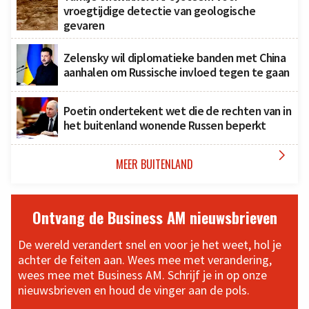
vroegtijdige detectie van geologische
gevaren
Zelensky wil diplomatieke banden met China
aanhalen om Russische invloed tegen te gaan
Poetin ondertekent wet die de rechten van in
het buitenland wonende Russen beperkt

MEER BUITENLAND
Ontvang de Business AM nieuwsbrieven
De wereld verandert snel en voor je het weet, hol je
achter de feiten aan. Wees mee met verandering,
wees mee met Business AM. Schrijf je in op onze
nieuwsbrieven en houd de vinger aan de pols.