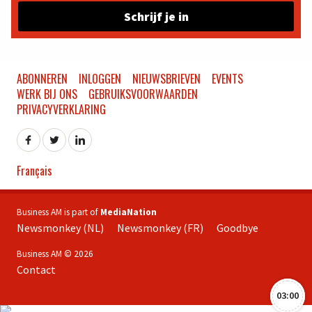
Schrijf je in
ABONNEREN
INLOGGEN
NIEUWSBRIEVEN
EVENTS
WERK BIJ ONS
GEBRUIKSVOORWAARDEN
PRIVACYVERKLARING
Français
Business AM is part of
MediaNation
Newsmonkey (NL)
Newsmonkey (FR)
Goodbye
Business AM © 2026
Contact
03:00