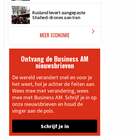
Rusland levert aangepaste
Shahed-drones aan Iran

MEER ECONOMIE
Ontvang de Business AM
nieuwsbrieven
De wereld verandert snel en voor je
het weet, hol je achter de feiten aan.
Wees mee met verandering, wees
mee met Business AM. Schrijf je in op
onze nieuwsbrieven en houd de
vinger aan de pols.
Schrijf je in