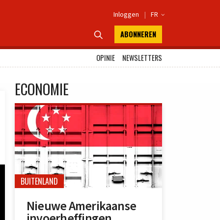
Inloggen
|
FR

ABONNEREN

OPINIE
NEWSLETTERS
ECONOMIE
BUITENLAND
Nieuwe Amerikaanse
invoerheffingen