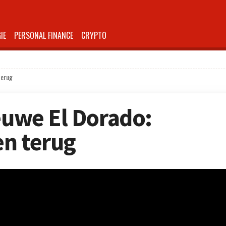
IE
PERSONAL FINANCE
CRYPTO
terug
ieuwe El Dorado:
en terug