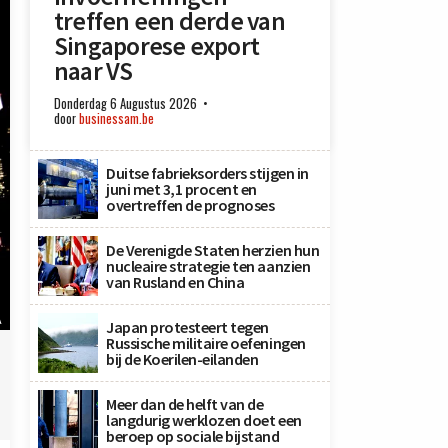
treffen een derde van
Singaporese export
naar VS
Donderdag 6 Augustus 2026
door
businessam.be
Duitse fabrieksorders stijgen in
juni met 3,1 procent en
overtreffen de prognoses
De Verenigde Staten herzien hun
nucleaire strategie ten aanzien
van Rusland en China
A
Japan protesteert tegen
Russische militaire oefeningen
bij de Koerilen-eilanden
Meer dan de helft van de
langdurig werklozen doet een
beroep op sociale bijstand