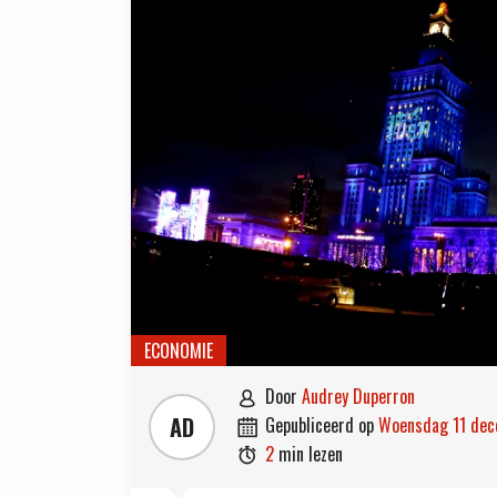
ECONOMIE
door
Audrey Duperron

AD
gepubliceerd op
woensdag 11 de

2
min lezen
