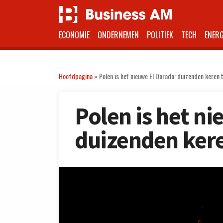
ECONOMIE
ONDERNEMEN
POLITIEK
TECH
ENERG
Hoofdpagina
»
Polen is het nieuwe El Dorado: duizenden keren 
Polen is het n
duizenden ker