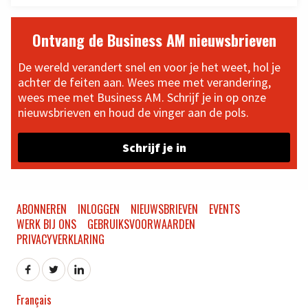
Ontvang de Business AM nieuwsbrieven
De wereld verandert snel en voor je het weet, hol je
achter de feiten aan. Wees mee met verandering,
wees mee met Business AM. Schrijf je in op onze
nieuwsbrieven en houd de vinger aan de pols.
Schrijf je in
ABONNEREN
INLOGGEN
NIEUWSBRIEVEN
EVENTS
WERK BIJ ONS
GEBRUIKSVOORWAARDEN
PRIVACYVERKLARING
Français