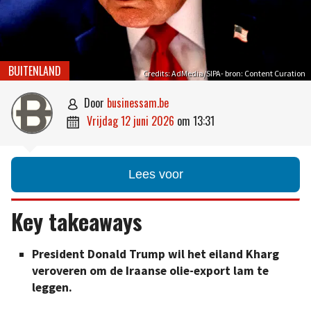
BUITENLAND
Credits: AdMedia/SIPA- bron: Content Curation
door
businessam.be

vrijdag 12 juni 2026
om
13:31

Lees voor
Key takeaways
President Donald Trump wil het eiland Kharg
veroveren om de Iraanse olie-export lam te
leggen.