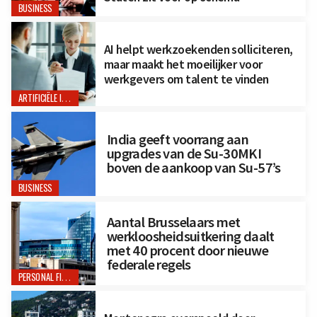
BUSINESS
AI helpt werkzoekenden solliciteren,
maar maakt het moeilijker voor
werkgevers om talent te vinden
ARTIFICIËLE INTELLIGENTIE
India geeft voorrang aan
upgrades van de Su-30MKI
boven de aankoop van Su-57’s
BUSINESS
Aantal Brusselaars met
werkloosheidsuitkering daalt
met 40 procent door nieuwe
federale regels
PERSONAL FINANCE