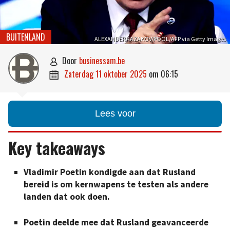
BUITENLAND
ALEXANDER KAZAKOV/POOL/AFP via Getty Images
door
businessam.be

zaterdag 11 oktober 2025
om
06:15

Lees voor
Key takeaways
Vladimir Poetin kondigde aan dat Rusland
bereid is om kernwapens te testen als andere
landen dat ook doen.
Poetin deelde mee dat Rusland geavanceerde