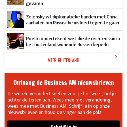
gevaren
Zelensky wil diplomatieke banden met China
aanhalen om Russische invloed tegen te gaan
Poetin ondertekent wet die de rechten van in
het buitenland wonende Russen beperkt

MEER BUITENLAND
Ontvang de Business AM nieuwsbrieven
De wereld verandert snel en voor je het weet, hol je
achter de feiten aan. Wees mee met verandering,
wees mee met Business AM. Schrijf je in op onze
nieuwsbrieven en houd de vinger aan de pols.
Schrijf je in