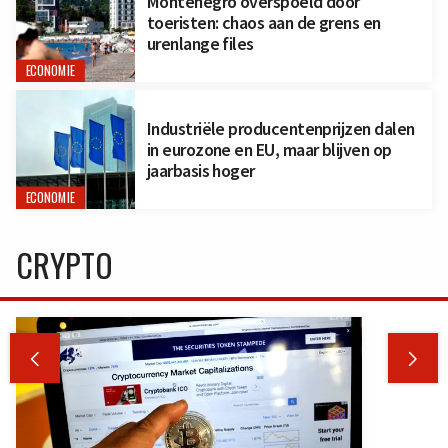
Montenegro overspoeld door
toeristen: chaos aan de grens en
urenlange files
ECONOMIE
Industriële producentenprijzen dalen
in eurozone en EU, maar blijven op
jaarbasis hoger
ECONOMIE
CRYPTO

