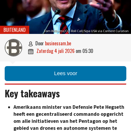
BUITENLAND
Tom Williams/CQ-Roll Call/Sipa USA via Content Curation
door
businessam.be

zaterdag 4 juli 2026
om
05:30

Lees voor
Key takeaways
Amerikaans minister van Defensie Pete Hegseth
heeft een gecentraliseerd commando opgericht
om alle initiatieven van het Pentagon op het
gebied van drones en autonome systemen te