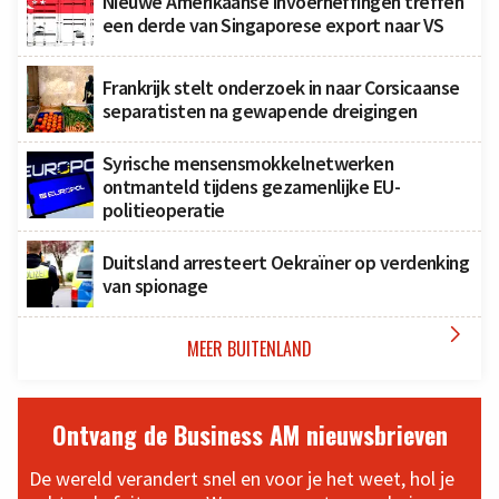
Nieuwe Amerikaanse invoerheffingen treffen
een derde van Singaporese export naar VS
Frankrijk stelt onderzoek in naar Corsicaanse
separatisten na gewapende dreigingen
Syrische mensensmokkelnetwerken
ontmanteld tijdens gezamenlijke EU-
politieoperatie
Duitsland arresteert Oekraïner op verdenking
van spionage

MEER BUITENLAND
Ontvang de Business AM nieuwsbrieven
De wereld verandert snel en voor je het weet, hol je