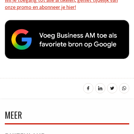
Wil je toegang tot alle artikelen, geniet tijdelijk van
onze promo en abonneer je hier!
MEER