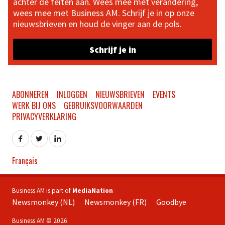
achter de feiten aan. Wees mee met verandering,
wees mee met Business AM. Schrijf je in op onze
nieuwsbrieven en houd de vinger aan de pols.
Schrijf je in
ABONNEREN
INLOGGEN
NIEUWSBRIEVEN
EVENTS
WERK BIJ ONS
GEBRUIKSVOORWAARDEN
PRIVACYVERKLARING
Français
Business AM is part of
MediaNation
Newsmonkey (NL)
Newsmonkey (FR)
Goodbye
Business AM © 2026