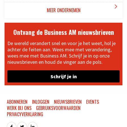

MEER ONDERNEMEN
Ontvang de Business AM nieuwsbrieven
De wereld verandert snel en voor je het weet, hol je
achter de feiten aan. Wees mee met verandering,
wees mee met Business AM. Schrijf je in op onze
nieuwsbrieven en houd de vinger aan de pols.
Schrijf je in
ABONNEREN
INLOGGEN
NIEUWSBRIEVEN
EVENTS
WERK BIJ ONS
GEBRUIKSVOORWAARDEN
PRIVACYVERKLARING