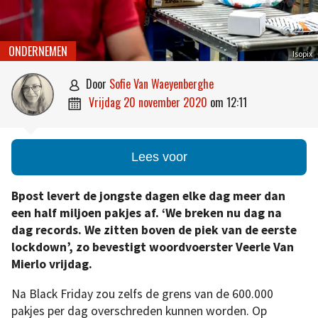
ONDERNEMEN
Isopix
door
Sofie Van Waeyenberghe

vrijdag 20 november 2020
om
12:11

Lees voor
Bpost levert de jongste dagen elke dag meer dan
een half miljoen pakjes af. ‘We breken nu dag na
dag records. We zitten boven de piek van de eerste
lockdown’, zo bevestigt woordvoerster Veerle Van
Mierlo vrijdag.
Na Black Friday zou zelfs de grens van de 600.000
pakjes per dag overschreden kunnen worden. Op