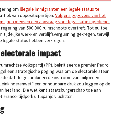
egering om
illegale immigranten een legale status te
 kritiek van oppositiepartijen.
Volgens gegevens van het
2 miljoen mensen een aanvraag voor legalisatie ingediend
,
 regering van 500.000 ruimschoots overtreft. Tot nu toe
tijdelijke werk- en verblijfsvergunning gekregen, terwijl
e legale status hebben verkregen.
 electorale impact
rumrechtse Volkspartij (PP), bekritiseerde premier Pedro
gel een strategische poging was om de electorale steun
stelde dat de gecombineerde instroom van miljoenen
kleinkinderenwet” een onhoudbare druk zou leggen op de
van het land. Die wet kent staatsburgerschap toe aan
 Franco-tijdperk uit Spanje vluchtten.
ng