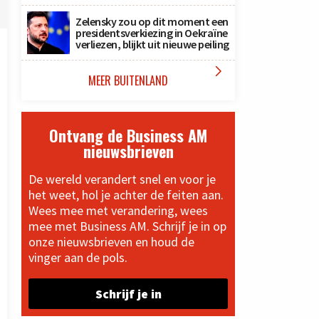
Zelensky zou op dit moment een
presidentsverkiezing in Oekraïne
verliezen, blijkt uit nieuwe peiling

MEER BUITENLAND
Ontvang de Business AM
nieuwsbrieven
De wereld verandert snel en voor je
het weet, hol je achter de feiten aan.
Wees mee met verandering, wees
mee met Business AM. Schrijf je in op
onze nieuwsbrieven en houd de
vinger aan de pols.
Schrijf je in