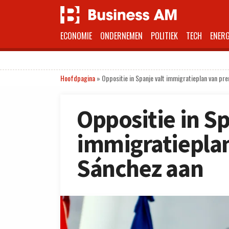
ECONOMIE
ONDERNEMEN
POLITIEK
TECH
ENERG
Hoofdpagina
»
Oppositie in Spanje valt immigratieplan van pr
Oppositie in Sp
immigratiepla
Sánchez aan