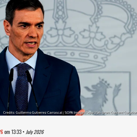
Credits: Guillermo Gutierrez Carrascal / SOPA Images/Sipa USA- bron: Content Curatio
26
om
13:33
•
July 2026