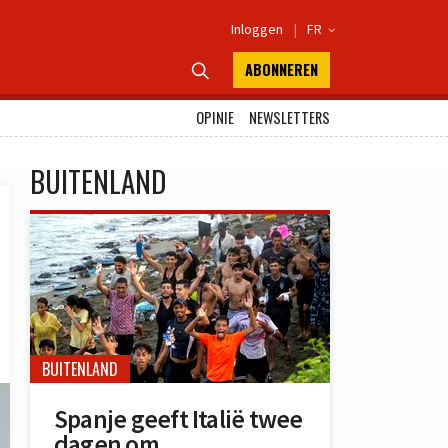
Inloggen
|
FR

ABONNEREN

OPINIE
NEWSLETTERS
BUITENLAND
BUITENLAND
Spanje geeft Italië twee
dagen om