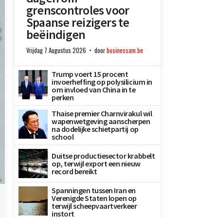
grenscontroles voor
Spaanse reizigers te
beëindigen
Vrijdag 7 Augustus 2026
door
businessam.be
Trump voert 15 procent
invoerheffing op polysilicium in
om invloed van China in te
perken
Thaise premier Charnvirakul wil
wapenwetgeving aanscherpen
na dodelijke schietpartij op
school
Duitse productiesector krabbelt
op, terwijl export een nieuw
record bereikt
n
Spanningen tussen Iran en
Verenigde Staten lopen op
terwijl scheepvaartverkeer
instort