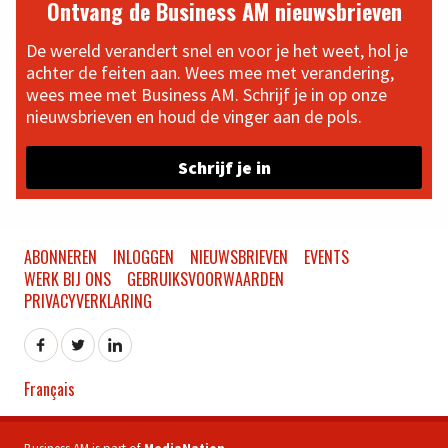
Ontvang de Business AM nieuwsbrieven
De wereld verandert snel en voor je het weet, hol je
achter de feiten aan. Wees mee met verandering,
wees mee met Business AM. Schrijf je in op onze
nieuwsbrieven en houd de vinger aan de pols.
Schrijf je in
ABONNEREN
INLOGGEN
NIEUWSBRIEVEN
EVENTS
WERK BIJ ONS
GEBRUIKSVOORWAARDEN
PRIVACYVERKLARING
Français