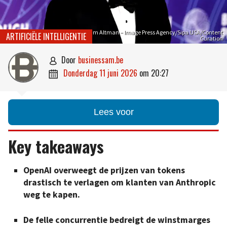
Sam Altman – Image Press Agency/Sipa USA/Content
ARTIFICIËLE INTELLIGENTIE
Curation
door
businessam.be

donderdag 11 juni 2026
om
20:27

Lees voor
Key takeaways
OpenAI overweegt de prijzen van tokens
drastisch te verlagen om klanten van Anthropic
weg te kapen.
De felle concurrentie bedreigt de winstmarges