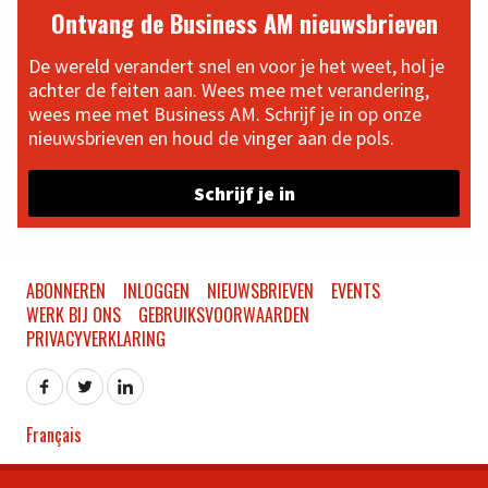
Ontvang de Business AM nieuwsbrieven
De wereld verandert snel en voor je het weet, hol je
achter de feiten aan. Wees mee met verandering,
wees mee met Business AM. Schrijf je in op onze
nieuwsbrieven en houd de vinger aan de pols.
Schrijf je in
ABONNEREN
INLOGGEN
NIEUWSBRIEVEN
EVENTS
WERK BIJ ONS
GEBRUIKSVOORWAARDEN
PRIVACYVERKLARING
Français