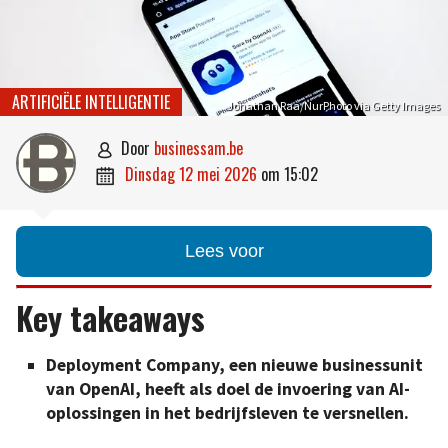
ARTIFICIËLE INTELLIGENTIE
Jonathan Raa/NurPhoto via Getty Images
door
businessam.be

dinsdag 12 mei 2026
om
15:02

Lees voor
Key takeaways
Deployment Company, een nieuwe businessunit
van OpenAI, heeft als doel de invoering van AI-
oplossingen in het bedrijfsleven te versnellen.