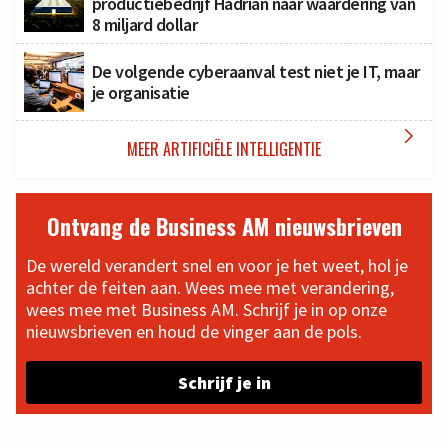
productiebedrijf Hadrian naar waardering van
8 miljard dollar
De volgende cyberaanval test niet je IT, maar
je organisatie

MEER ARTIFICIËLE INTELLIGENTIE
Ontvang de Business AM nieuwsbrieven
De wereld verandert snel en voor je het weet, hol je
achter de feiten aan. Wees mee met verandering,
wees mee met Business AM. Schrijf je in op onze
nieuwsbrieven en houd de vinger aan de pols.
Schrijf je in