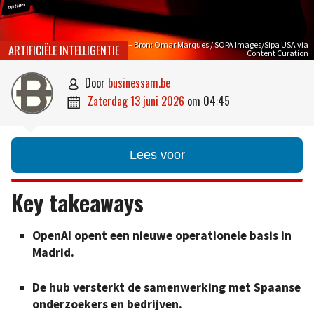
OpenAI – Bron: Omar Marques / SOPA Images/Sipa USA via
ARTIFICIËLE INTELLIGENTIE
Content Curation
door
businessam.be

zaterdag 13 juni 2026
om
04:45

Lees voor
Key takeaways
OpenAI opent een nieuwe operationele basis in
Madrid.
De hub versterkt de samenwerking met Spaanse
onderzoekers en bedrijven.