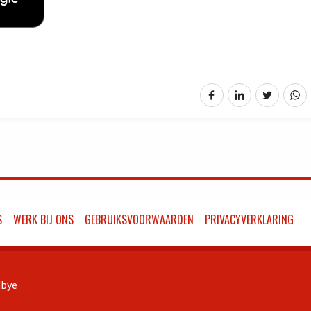
S
WERK BIJ ONS
GEBRUIKSVOORWAARDEN
PRIVACYVERKLARING
bye