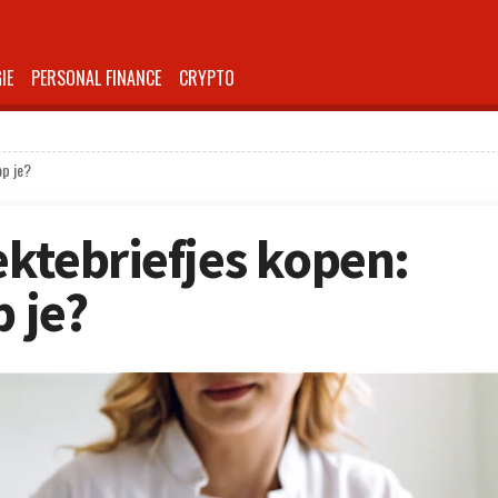
IE
PERSONAL FINANCE
CRYPTO
op je?
ektebriefjes kopen:
p je?