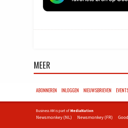
MEER
ABONNEREN
INLOGGEN
NIEUWSBRIEVEN
EVENT
Business AM is part of
MediaNation
Newsmonkey (NL)
Newsmonkey (FR)
Good