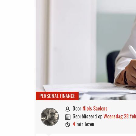
PERSONAL FINANCE
door
Niels Saelens

gepubliceerd op
woensdag 28 fe

4
min lezen
