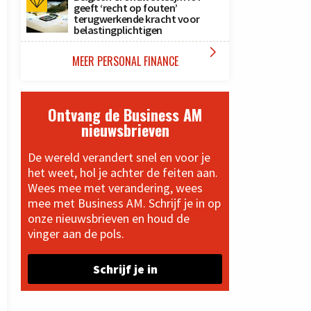
geeft ‘recht op fouten’
terugwerkende kracht voor
belastingplichtigen

MEER PERSONAL FINANCE
Ontvang de Business AM
nieuwsbrieven
De wereld verandert snel en voor je
het weet, hol je achter de feiten aan.
Wees mee met verandering, wees
mee met Business AM. Schrijf je in op
onze nieuwsbrieven en houd de
vinger aan de pols.
Schrijf je in