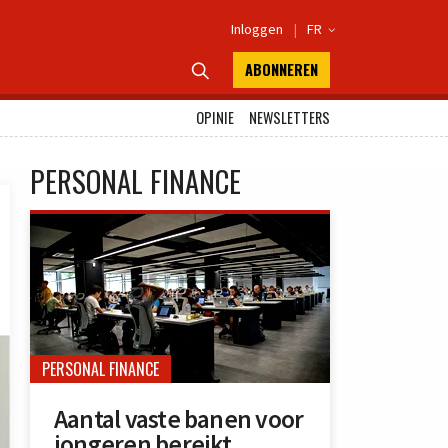
Inloggen
|
FR

ABONNEREN

OPINIE
NEWSLETTERS
PERSONAL FINANCE
PERSONAL FINANCE
Aantal vaste banen voor
jongeren bereikt