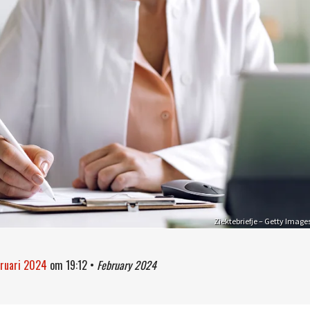
Ziektebriefje – Getty Image
bruari 2024
om
19:12
•
February 2024