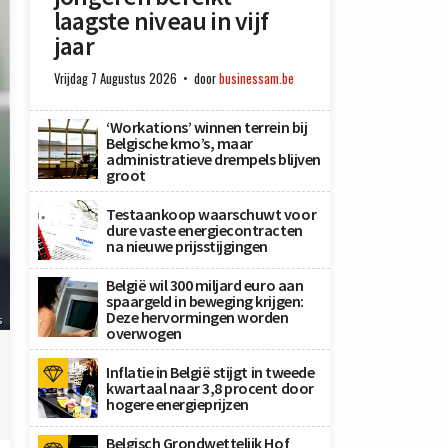
laagste niveau in vijf
jaar
Vrijdag 7 Augustus 2026
door
businessam.be
‘Workations’ winnen terrein bij
Belgische kmo’s, maar
administratieve drempels blijven
groot
Testaankoop waarschuwt voor
dure vaste energiecontracten
na nieuwe prijsstijgingen
België wil 300 miljard euro aan
spaargeld in beweging krijgen:
Deze hervormingen worden
s
overwogen
Inflatie in België stijgt in tweede
kwartaal naar 3,8 procent door
hogere energieprijzen
Belgisch Grondwettelijk Hof