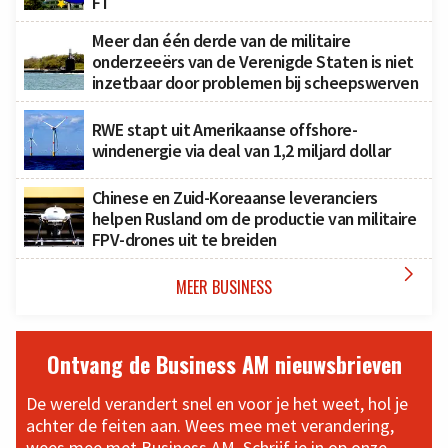
FT
Meer dan één derde van de militaire
onderzeeërs van de Verenigde Staten is niet
inzetbaar door problemen bij scheepswerven
RWE stapt uit Amerikaanse offshore-
windenergie via deal van 1,2 miljard dollar
Chinese en Zuid-Koreaanse leveranciers
helpen Rusland om de productie van militaire
FPV-drones uit te breiden

MEER BUSINESS
Ontvang de Business AM nieuwsbrieven
De wereld verandert snel en voor je het weet, hol je
achter de feiten aan. Wees mee met verandering,
wees mee met Business AM. Schrijf je in op onze