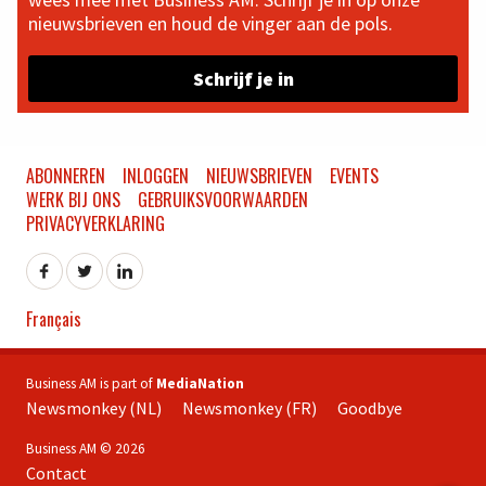
nieuwsbrieven en houd de vinger aan de pols.
Schrijf je in
ABONNEREN
INLOGGEN
NIEUWSBRIEVEN
EVENTS
WERK BIJ ONS
GEBRUIKSVOORWAARDEN
PRIVACYVERKLARING
Français
Business AM is part of
MediaNation
Newsmonkey (NL)
Newsmonkey (FR)
Goodbye
Business AM © 2026
Contact