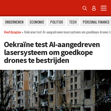


ONDERNEMEN
ECONOMIE
POLITIEK
TECH
PERSONAL FINANCE
Hoofdpagina
»
Oekraïne test AI-aangedreven lasersysteem om goedkope drones te
Oekraïne test AI-aangedreven
lasersysteem om goedkope
drones te bestrijden