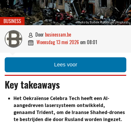
BUSINESS
Photo by Babak Habibi on Unsplash
door
businessam.be

woensdag 13 mei 2026
om
08:01

Lees voor
Key takeaways
Het Oekraïense Celebra Tech heeft een AI-
aangedreven lasersysteem ontwikkeld,
genaamd Trident, om de Iraanse Shahed-drones
te bestrijden die door Rusland worden ingezet.