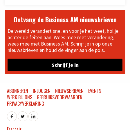
Ontvang de Business AM nieuwsbrieven
De wereld verandert snel en voor je het weet, hol je
achter de feiten aan. Wees mee met verandering,
wees mee met Business AM. Schrijf je in op onze
nieuwsbrieven en houd de vinger aan de pols.
Schrijf je in
ABONNEREN
INLOGGEN
NIEUWSBRIEVEN
EVENTS
WERK BIJ ONS
GEBRUIKSVOORWAARDEN
PRIVACYVERKLARING
Français