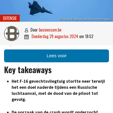
DEFENSIE
(Photo by Thomas Lohnes/Getty Images)
door
businessam.be

donderdag 29 augustus 2024
om
18:52

Lees voor
Key takeaways
Het F-16 gevechtsvliegtuig stortte neer terwijl
het een doel naderde tijdens een Russische
luchtaanval, met de dood van de piloot tot
gevolg.
De oorzaak van de crash wordt onderzocht.