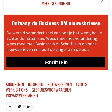

MEER GEZONDHEID
Ontvang de Business AM nieuwsbrieven
De wereld verandert snel en voor je het weet, hol je
achter de feiten aan. Wees mee met verandering,
wees mee met Business AM. Schrijf je in op onze
nieuwsbrieven en houd de vinger aan de pols.
Schrijf je in
ABONNEREN
INLOGGEN
NIEUWSBRIEVEN
EVENTS
WERK BIJ ONS
GEBRUIKSVOORWAARDEN
PRIVACYVERKLARING