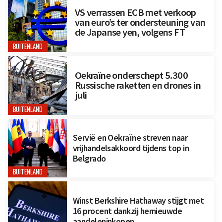
VS verrassen ECB met verkoop
van euro’s ter ondersteuning van
de Japanse yen, volgens FT
BUITENLAND
Oekraïne onderschept 5.300
Russische raketten en drones in
juli
BUITENLAND
Servië en Oekraïne streven naar
vrijhandelsakkoord tijdens top in
Belgrado
BUITENLAND
Winst Berkshire Hathaway stijgt met
16 procent dankzij hernieuwde
aandeleninkopen