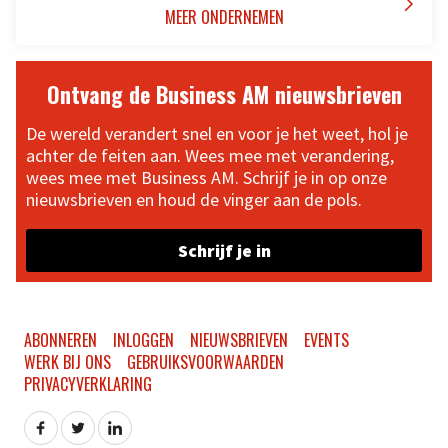

MEER ONDERNEMEN
Ontvang de Business AM nieuwsbrieven
De wereld verandert snel en voor je het weet, hol je
achter de feiten aan. Wees mee met verandering,
wees mee met Business AM. Schrijf je in op onze
nieuwsbrieven en houd de vinger aan de pols.
Schrijf je in
ABONNEREN
INLOGGEN
NIEUWSBRIEVEN
EVENTS
WERK BIJ ONS
GEBRUIKSVOORWAARDEN
PRIVACYVERKLARING