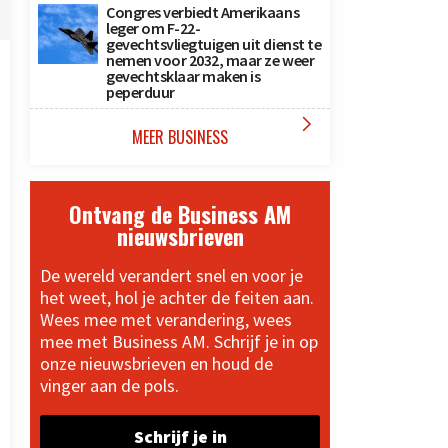
Congres verbiedt Amerikaans
leger om F-22-
gevechtsvliegtuigen uit dienst te
nemen voor 2032, maar ze weer
gevechtsklaar maken is
peperduur

MEER BUSINESS
Ontvang de Business AM
nieuwsbrieven
De wereld verandert snel en voor je
het weet, hol je achter de feiten aan.
Wees mee met verandering, wees
mee met Business AM. Schrijf je in op
onze nieuwsbrieven en houd de
vinger aan de pols.
Schrijf je in