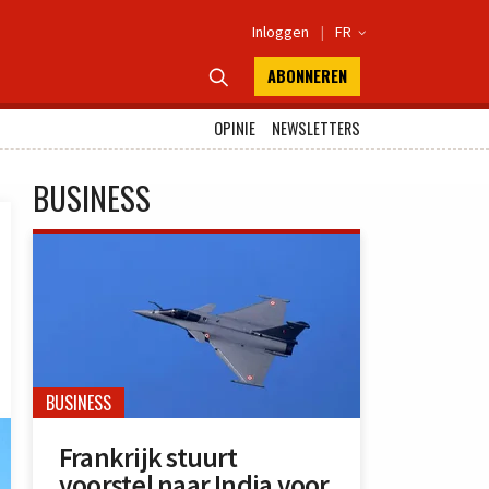
Inloggen
|
FR

ABONNEREN

OPINIE
NEWSLETTERS
BUSINESS
BUSINESS
Frankrijk stuurt
voorstel naar India voor