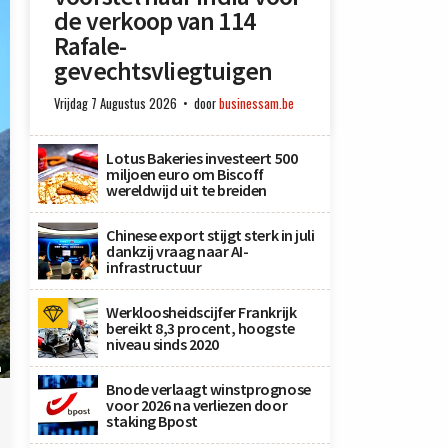
de verkoop van 114
Rafale-
gevechtsvliegtuigen
Vrijdag 7 Augustus 2026
door
businessam.be
Lotus Bakeries investeert 500
miljoen euro om Biscoff
wereldwijd uit te breiden
Chinese export stijgt sterk in juli
dankzij vraag naar AI-
infrastructuur
Werkloosheidscijfer Frankrijk
bereikt 8,3 procent, hoogste
niveau sinds 2020
n
Bnode verlaagt winstprognose
voor 2026 na verliezen door
staking Bpost