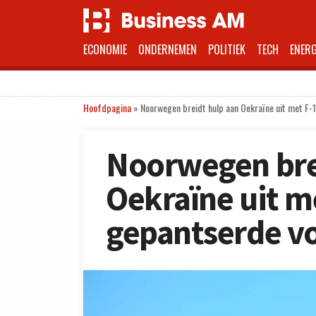
ECONOMIE
ONDERNEMEN
POLITIEK
TECH
ENERG
Hoofdpagina
»
Noorwegen breidt hulp aan Oekraïne uit met F-
Noorwegen bre
Oekraïne uit m
gepantserde v