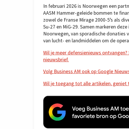
In februari 2026 is Noorwegen een part
AASM Hammer-geleide bommen te financie
zowel de Franse Mirage 2000-5’s als dive
Su-27 en MiG-29. Samen markeren deze in
Noorwegen, van sporadische donaties va
van lucht- en landmiddelen om de opera
Wil je meer defensienieuws ontvangen? Sc
nieuwsbrief.
Volg Business AM ook op Google Nieuw
Wil je toegang tot alle artikelen, geniet