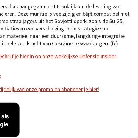
nerschap aangegaan met Frankrijk om de levering van
ren. Deze munitie is veelzijdig en blijft compatibel met
rse straaljagers uit het Sovjettijdperk, zoals de Su-25,
itiatieven een verschuiving in de strategie van
n materieel naar een duurzame, langdurige integratie
tionele veerkracht van Oekraïne te waarborgen. (fc)
hrijf je hier in op onze wekelijkse Defensie Insider-
s
 tijdelijk van onze promo en abonneer je hier!