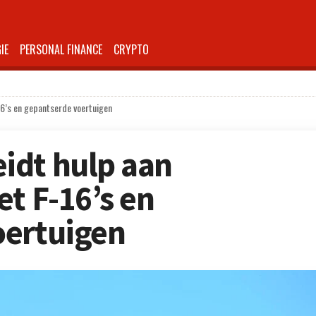
IE
PERSONAL FINANCE
CRYPTO
16’s en gepantserde voertuigen
idt hulp aan
et F-16’s en
oertuigen