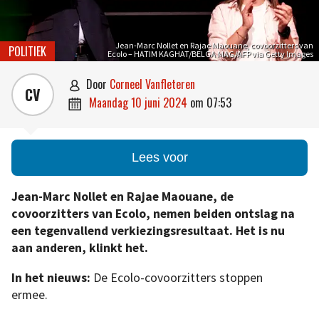
Jean-Marc Nollet en Rajae Maouane, covoorzitters van
POLITIEK
Ecolo – HATIM KAGHAT/BELGA MAG/AFP via Getty Images
door
Corneel Vanfleteren

CV
maandag 10 juni 2024
om
07:53

Lees voor
Jean-Marc Nollet en Rajae Maouane, de
covoorzitters van Ecolo, nemen beiden ontslag na
een tegenvallend verkiezingsresultaat. Het is nu
aan anderen, klinkt het.
In het nieuws:
De Ecolo-covoorzitters stoppen
ermee.