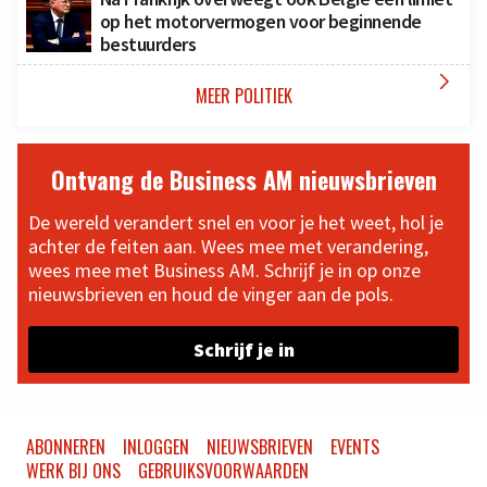
op het motorvermogen voor beginnende
bestuurders

MEER POLITIEK
Ontvang de Business AM nieuwsbrieven
De wereld verandert snel en voor je het weet, hol je
achter de feiten aan. Wees mee met verandering,
wees mee met Business AM. Schrijf je in op onze
nieuwsbrieven en houd de vinger aan de pols.
Schrijf je in
ABONNEREN
INLOGGEN
NIEUWSBRIEVEN
EVENTS
WERK BIJ ONS
GEBRUIKSVOORWAARDEN