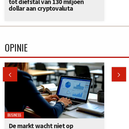
tot diefstal van 130 miljoen
dollar aan cryptovaluta
OPINIE


BUSINESS
De markt wacht niet op