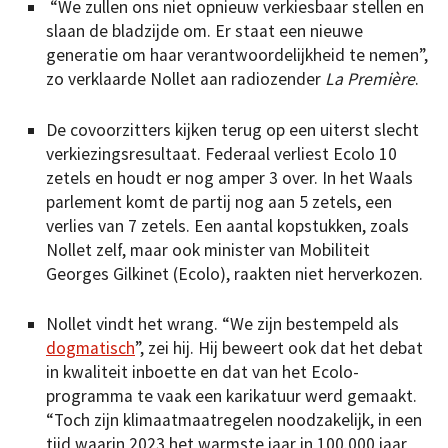
“We zullen ons niet opnieuw verkiesbaar stellen en
slaan de bladzijde om. Er staat een nieuwe
generatie om haar verantwoordelijkheid te nemen”,
zo verklaarde Nollet aan radiozender
La Première
.
De covoorzitters kijken terug op een uiterst slecht
verkiezingsresultaat. Federaal verliest Ecolo 10
zetels en houdt er nog amper 3 over. In het Waals
parlement komt de partij nog aan 5 zetels, een
verlies van 7 zetels. Een aantal kopstukken, zoals
Nollet zelf, maar ook minister van Mobiliteit
Georges Gilkinet (Ecolo), raakten niet herverkozen.
Nollet vindt het wrang. “We zijn bestempeld als
dogmatisch
”, zei hij. Hij beweert ook dat het debat
in kwaliteit inboette en dat van het Ecolo-
programma te vaak een karikatuur werd gemaakt.
“Toch zijn klimaatmaatregelen noodzakelijk, in een
tijd waarin 2023 het warmste jaar in 100.000 jaar