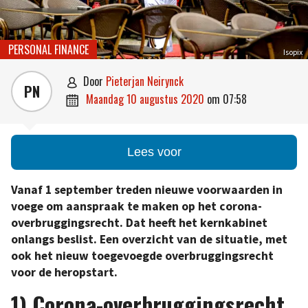
PERSONAL FINANCE
Isopix
door
Pieterjan Neirynck

PN
maandag 10 augustus 2020
om
07:58

Lees voor
Vanaf 1 september treden nieuwe voorwaarden in
voege om aanspraak te maken op het corona-
overbruggingsrecht. Dat heeft het kernkabinet
onlangs beslist. Een overzicht van de situatie, met
ook het nieuw toegevoegde overbruggingsrecht
voor de heropstart.
1) Corona-overbruggingsrecht