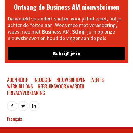
Ontvang de Business AM nieuwsbrieven
De wereld verandert snel en voor je het weet, hol je
achter de feiten aan. Wees mee met verandering,
wees mee met Business AM. Schrijf je in op onze
nieuwsbrieven en houd de vinger aan de pols.
Schrijf je in
ABONNEREN
INLOGGEN
NIEUWSBRIEVEN
EVENTS
WERK BIJ ONS
GEBRUIKSVOORWAARDEN
PRIVACYVERKLARING
Français