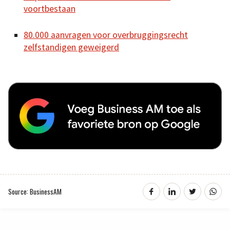
voortbestaan
80.000 aanvragen voor overbruggingsrecht
zelfstandigen geweigerd
Source: BusinessAM