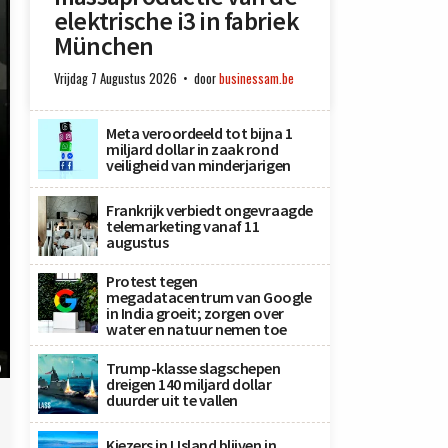
elektrische i3 in fabriek
München
Vrijdag 7 Augustus 2026
door
businessam.be
Meta veroordeeld tot bijna 1
miljard dollar in zaak rond
veiligheid van minderjarigen
Frankrijk verbiedt ongevraagde
telemarketing vanaf 11
augustus
Protest tegen
megadatacentrum van Google
in India groeit; zorgen over
water en natuur nemen toe
Trump-klasse slagschepen
)
dreigen 140 miljard dollar
duurder uit te vallen
Kiezers in IJsland blijven in