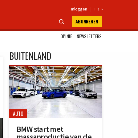
Inloggen
|
FR

ABONNEREN

OPINIE
NEWSLETTERS
BUITENLAND
AUTO
BMW start met
massaproductie van de