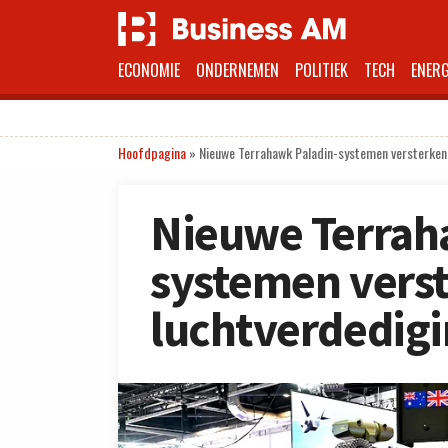
ECONOMIE
ONDERNEMEN
POLITIEK
TECH
ENERG
Hoofdpagina
»
Nieuwe Terrahawk Paladin-systemen versterken
Nieuwe Terrah
systemen vers
luchtverdedig