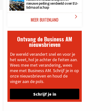
nieuwe peiling verdeeld over EU-
lidmaatschap

MEER BUITENLAND
Ontvang de Business AM
nieuwsbrieven
De wereld verandert snel en voor je
het weet, hol je achter de feiten aan.
Wees mee met verandering, wees
mee met Business AM. Schrijf je in op
onze nieuwsbrieven en houd de
vinger aan de pols.
Schrijf je in