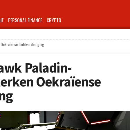
IE
PERSONAL FINANCE
CRYPTO
 Oekraïense luchtverdediging
awk Paladin-
terken Oekraïense
ing