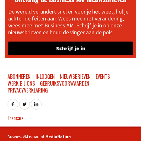
De wereld verandert snel en voor je het weet, hol je
achter de feiten aan. Wees mee met verandering,
wees mee met Business AM. Schrijf je in op onze
nieuwsbrieven en houd de vinger aan de pols.
Schrijf je in
ABONNEREN
INLOGGEN
NIEUWSBRIEVEN
EVENTS
WERK BIJ ONS
GEBRUIKSVOORWAARDEN
PRIVACYVERKLARING
Français
Business AM is part of
MediaNation