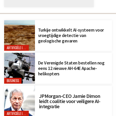
Turkije ontwikkelt AI-systeem voor
vroegtijdige detectie van
geologische gevaren
ARTIFICIËLE INTELLIGENTIE
De Verenigde Staten bestellen nog
eens 12 nieuwe AH-64E Apache-
helikopters
BUSINESS
JPMorgan-CEO Jamie Dimon
leidt coalitie voor veiligere AI-
integratie
ARTIFICIËLE INTELLIGENTIE