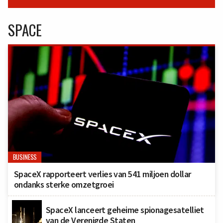
SPACE
BUSINESS
SpaceX rapporteert verlies van 541 miljoen dollar
ondanks sterke omzetgroei
SpaceX lanceert geheime spionagesatelliet
van de Verenigde Staten