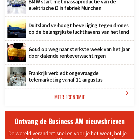
BMW start met massaproductie van de
elektrische i3 in fabriek München
Duitsland verhoogt beveiliging tegen drones
op de belangrijkste luchthavens van het land
Goud op weg naar sterkste week van het jaar
door dalende renteverwachtingen
Frankrijk verbiedt ongevraagde
telemarketing vanaf 11 augustus

MEER ECONOMIE
Ontvang de Business AM nieuwsbrieven
De wereld verandert snel en voor je het weet, hol je