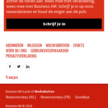
achter de feiten aan. Wees mee met verandering,
wees mee met Business AM. Schrijf je in op onze
nieuwsbrieven en houd de vinger aan de pols.
Schrijf je in
ABONNEREN
INLOGGEN
NIEUWSBRIEVEN
EVENTS
WERK BIJ ONS
GEBRUIKSVOORWAARDEN
PRIVACYVERKLARING
Français
Business AM is part of
MediaNation
Newsmonkey (NL)
Newsmonkey (FR)
Goodbye
Business AM © 2026