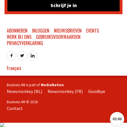
Schrijf je in
ABONNEREN
INLOGGEN
NIEUWSBRIEVEN
EVENTS
WERK BIJ ONS
GEBRUIKSVOORWAARDEN
PRIVACYVERKLARING
Français
Business AM is part of
MediaNation
Newsmonkey (NL)
Newsmonkey (FR)
Goodbye
Business AM © 2026
Contact
02:00