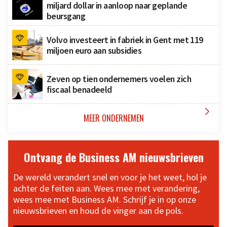
miljard dollar in aanloop naar geplande
beursgang
Volvo investeert in fabriek in Gent met 119
miljoen euro aan subsidies
Zeven op tien ondernemers voelen zich
fiscaal benadeeld

MEER ONDERNEMEN
Ontvang de Business AM nieuwsbrieven
De wereld verandert snel en voor je het weet, hol je
achter de feiten aan. Wees mee met verandering,
wees mee met Business AM. Schrijf je in op onze
nieuwsbrieven en houd de vinger aan de pols.