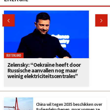


BUITENLAND
Zelensky: “Oekraïne heeft door
Russische aanvallen nog maar
weinig elektriciteitscentrales”
China wil tegen 2035 beschikken over
9 vliegdekschepen, maar vormen ze