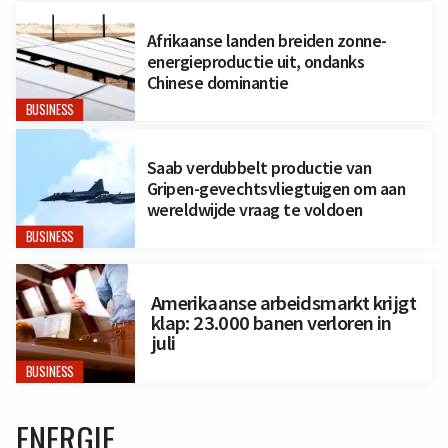
Afrikaanse landen breiden zonne-
energieproductie uit, ondanks
Chinese dominantie
BUSINESS
Saab verdubbelt productie van
Gripen-gevechtsvliegtuigen om aan
wereldwijde vraag te voldoen
BUSINESS
Amerikaanse arbeidsmarkt krijgt
klap: 23.000 banen verloren in
juli
BUSINESS
ENERGIE