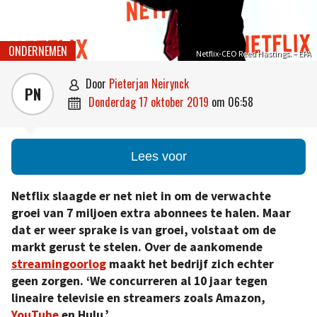
ONDERNEMEN
Netflix-CEO Reed Hastings. – EPA
door
Pieterjan Neirynck

PN
donderdag 17 oktober 2019
om
06:58

Lees voor
Netflix slaagde er net niet in om de verwachte
groei van 7 miljoen extra abonnees te halen. Maar
dat er weer sprake is van groei, volstaat om de
markt gerust te stelen. Over de aankomende
streamingoorlog
maakt het bedrijf zich echter
geen zorgen. ‘We concurreren al 10 jaar tegen
lineaire televisie en streamers zoals Amazon,
YouTube
en Hulu.’