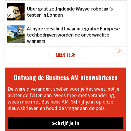
Uber gaat zelfrijdende Wayve-robotaxi’s
testen in Londen
AI-hype verschuift naar integratie: Europese
techbedrijven worden de onverwachte
winnaars

MEER TECH
Ontvang de Business AM nieuwsbrieven
De wereld verandert snel en voor je het weet, hol je
achter de feiten aan. Wees mee met verandering,
wees mee met Business AM. Schrijf je in op onze
nieuwsbrieven en houd de vinger aan de pols.
Schrijf je in