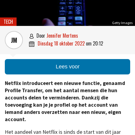
TECH
Getty Images
door
Jennifer Mertens

JM
dinsdag 18 oktober 2022
om
20:12

Lees voor
Netflix introduceert een nieuwe functie, genaamd
Profile Transfer, om het aantal mensen die hun
accounts delen te verminderen. Dankzij die
toevoeging kan je je profiel op het account van
iemand anders overzetten naar een nieuw, eigen
account.
Het aandeel van Netflix is sinds de start van dit jaar