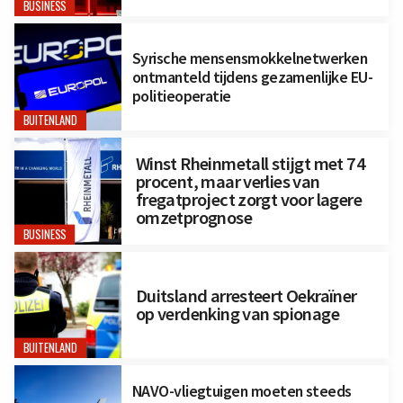
BUSINESS
Syrische mensensmokkelnetwerken
ontmanteld tijdens gezamenlijke EU-
politieoperatie
BUITENLAND
Winst Rheinmetall stijgt met 74
procent, maar verlies van
fregatproject zorgt voor lagere
omzetprognose
BUSINESS
Duitsland arresteert Oekraïner
op verdenking van spionage
BUITENLAND
NAVO-vliegtuigen moeten steeds