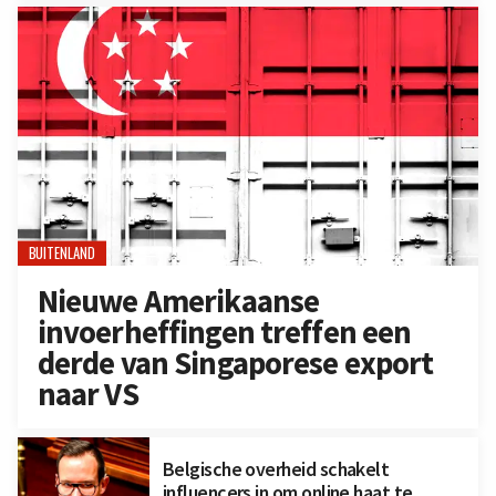
BUITENLAND
Nieuwe Amerikaanse
invoerheffingen treffen een
derde van Singaporese export
naar VS
Belgische overheid schakelt
influencers in om online haat te