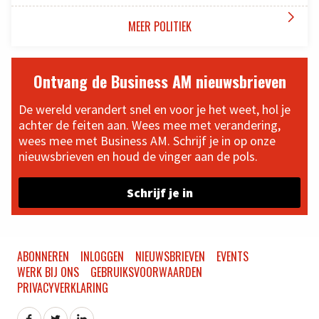

MEER POLITIEK
Ontvang de Business AM nieuwsbrieven
De wereld verandert snel en voor je het weet, hol je
achter de feiten aan. Wees mee met verandering,
wees mee met Business AM. Schrijf je in op onze
nieuwsbrieven en houd de vinger aan de pols.
Schrijf je in
ABONNEREN
INLOGGEN
NIEUWSBRIEVEN
EVENTS
WERK BIJ ONS
GEBRUIKSVOORWAARDEN
PRIVACYVERKLARING