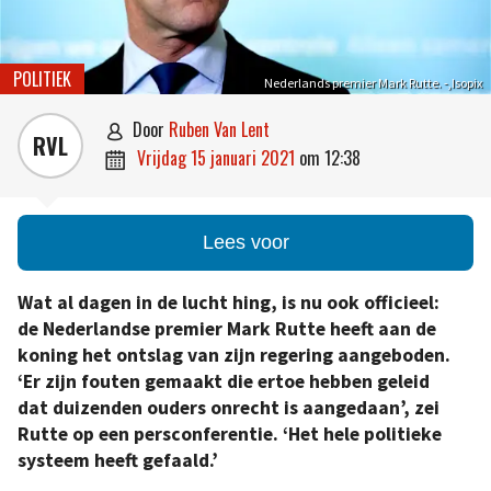
POLITIEK
Nederlands premier Mark Rutte. -,Isopix
door
Ruben Van Lent

RVL
vrijdag 15 januari 2021
om
12:38

Lees voor
Wat al dagen in de lucht hing, is nu ook officieel:
de Nederlandse premier Mark Rutte heeft aan de
koning het ontslag van zijn regering aangeboden.
‘Er zijn fouten gemaakt die ertoe hebben geleid
dat duizenden ouders onrecht is aangedaan’, zei
Rutte op een persconferentie. ‘Het hele politieke
systeem heeft gefaald.’