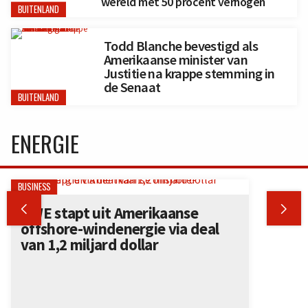
wereld met 50 procent verhogen
BUITENLAND
Todd Blanche bevestigd als
Amerikaanse minister van
Justitie na krappe stemming in
de Senaat
BUITENLAND
ENERGIE
BUSINESS


RWE stapt uit Amerikaanse
offshore-windenergie via deal
van 1,2 miljard dollar