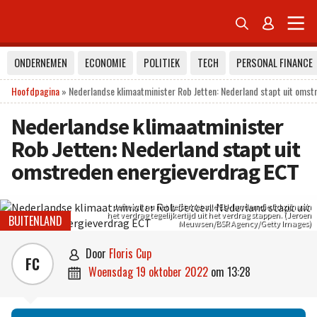


ONDERNEMEN
ECONOMIE
POLITIEK
TECH
PERSONAL FINANCE
Hoofdpagina
»
Nederlandse klimaatminister Rob Jetten: Nederland stapt uit oms
Nederlandse klimaatminister
Rob Jetten: Nederland stapt uit
omstreden energieverdrag ECT
Jette wil nu het liefst met alle EU-landen die lid zijn van
het verdrag tegelijkertijd uit het verdrag stappen. (Jeroen
BUITENLAND
Meuwsen/BSR Agency/Getty Images)
door
Floris Cup

FC
woensdag 19 oktober 2022
om
13:28
