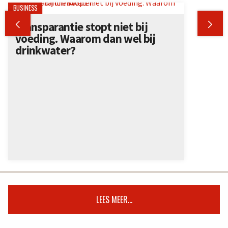
BUSINESS


Transparantie stopt niet bij
voeding. Waarom dan wel bij
drinkwater?
LEES MEER...