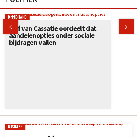
BINNENLAND


Hof van Cassatie oordeelt dat
aandelenopties onder sociale
bijdragen vallen
BUSINESS