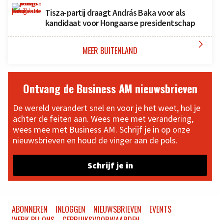
Tisza-partij draagt András Baka voor als
kandidaat voor Hongaarse presidentschap

MEER BUITENLAND
Ontvang de Business AM nieuwsbrieven
De wereld verandert snel en voor je het weet, hol je
achter de feiten aan. Wees mee met verandering,
wees mee met Business AM. Schrijf je in op onze
nieuwsbrieven en houd de vinger aan de pols.
Schrijf je in
ABONNEREN
INLOGGEN
NIEUWSBRIEVEN
EVENTS