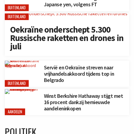
Japanse yen, volgens FT
BUITENLAND
BUITENLAND
Oekraïne onderschept 5.300
Russische raketten en drones in
juli
Servië en Oekraïne streven naar
vrijhandelsakkoord tijdens top in
Belgrado
BUITENLAND
Winst Berkshire Hathaway stijgt met
16 procent dankzij hernieuwde
aandeleninkopen
AANDELEN
POLITIEK