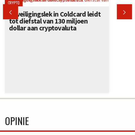
CRYPTO


Beveiligingslek in Coldcard leidt
tot diefstal van 130 miljoen
dollar aan cryptovaluta
OPINIE