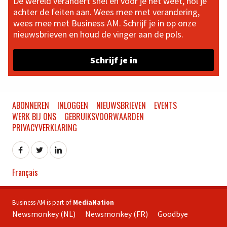
De wereld verandert snel en voor je het weet, hol je
achter de feiten aan. Wees mee met verandering,
wees mee met Business AM. Schrijf je in op onze
nieuwsbrieven en houd de vinger aan de pols.
Schrijf je in
ABONNEREN
INLOGGEN
NIEUWSBRIEVEN
EVENTS
WERK BIJ ONS
GEBRUIKSVOORWAARDEN
PRIVACYVERKLARING
Français
Business AM is part of
MediaNation
Newsmonkey (NL)
Newsmonkey (FR)
Goodbye