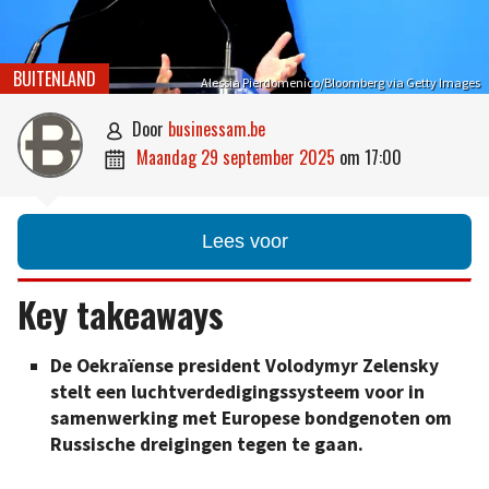
BUITENLAND
Alessia Pierdomenico/Bloomberg via Getty Images
door
businessam.be

maandag 29 september 2025
om
17:00

Lees voor
Key takeaways
De Oekraïense president Volodymyr Zelensky
stelt een luchtverdedigingssysteem voor in
samenwerking met Europese bondgenoten om
Russische dreigingen tegen te gaan.