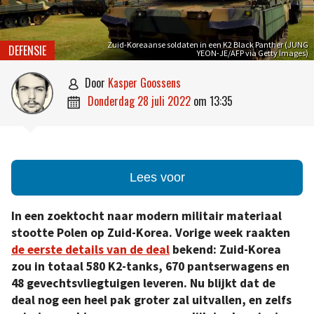
Zuid-Koreaanse soldaten in een K2 Black Panther (JUNG
DEFENSIE
YEON-JE/AFP via Getty Images)
door
Kasper Goossens

donderdag 28 juli 2022
om
13:35

Lees voor
In een zoektocht naar modern militair materiaal
stootte Polen op Zuid-Korea. Vorige week raakten
de eerste details van de deal
bekend: Zuid-Korea
zou in totaal 580 K2-tanks, 670 pantserwagens en
48 gevechtsvliegtuigen leveren. Nu blijkt dat de
deal nog een heel pak groter zal uitvallen, en zelfs