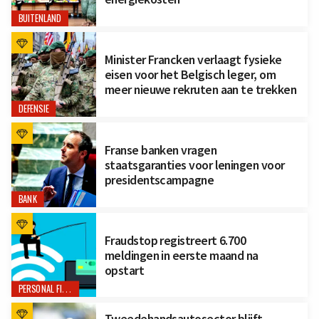
BUITENLAND
Minister Francken verlaagt fysieke
eisen voor het Belgisch leger, om
meer nieuwe rekruten aan te trekken
DEFENSIE
Franse banken vragen
staatsgaranties voor leningen voor
presidentscampagne
BANK
Fraudstop registreert 6.700
meldingen in eerste maand na
opstart
PERSONAL FINANCE
Tweedehandsautosector blijft