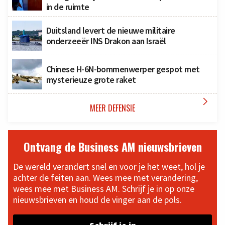
in de ruimte
Duitsland levert de nieuwe militaire
onderzeeër INS Drakon aan Israël
Chinese H-6N-bommenwerper gespot met
mysterieuze grote raket

MEER DEFENSIE
Ontvang de Business AM nieuwsbrieven
De wereld verandert snel en voor je het weet, hol je
achter de feiten aan. Wees mee met verandering,
wees mee met Business AM. Schrijf je in op onze
nieuwsbrieven en houd de vinger aan de pols.