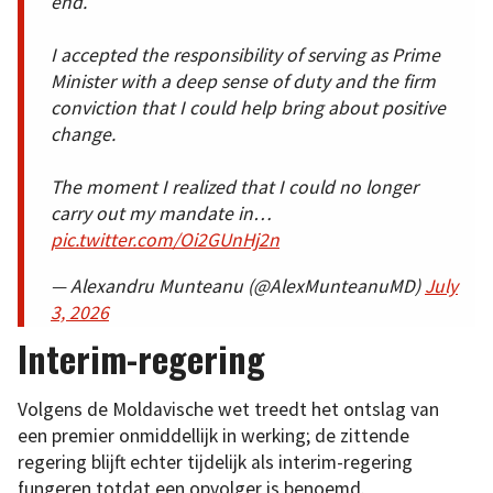
end.
I accepted the responsibility of serving as Prime
Minister with a deep sense of duty and the firm
conviction that I could help bring about positive
change.
The moment I realized that I could no longer
carry out my mandate in…
pic.twitter.com/Oi2GUnHj2n
— Alexandru Munteanu (@AlexMunteanuMD)
July
3, 2026
Interim-regering
Volgens de Moldavische wet treedt het ontslag van
een premier onmiddellijk in werking; de zittende
regering blijft echter tijdelijk als interim-regering
fungeren totdat een opvolger is benoemd.