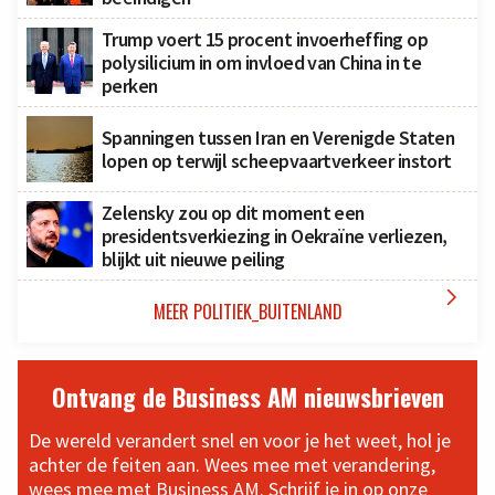
Trump voert 15 procent invoerheffing op
polysilicium in om invloed van China in te
perken
Spanningen tussen Iran en Verenigde Staten
lopen op terwijl scheepvaartverkeer instort
Zelensky zou op dit moment een
presidentsverkiezing in Oekraïne verliezen,
blijkt uit nieuwe peiling

MEER POLITIEK_BUITENLAND
Ontvang de Business AM nieuwsbrieven
De wereld verandert snel en voor je het weet, hol je
achter de feiten aan. Wees mee met verandering,
wees mee met Business AM. Schrijf je in op onze