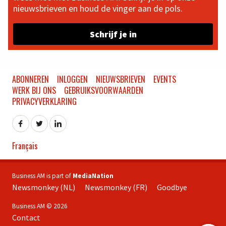
nieuwsbrieven en houd de vinger aan de pols.
Schrijf je in
ABONNEREN
INLOGGEN
NIEUWSBRIEVEN
EVENTS
WERK BIJ ONS
GEBRUIKSVOORWAARDEN
PRIVACYVERKLARING
Français
Business AM is part of
MediaNation
Newsmonkey (NL)
Newsmonkey (FR)
Goodbye
Business AM © 2026
Contact