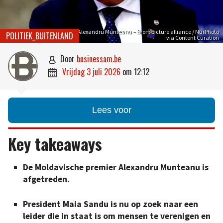
Alexandru Munteanu – Bron: picture alliance / NurPhoto
POLITIEK_BUITENLAND
via Content Curation
door
businessam.be

vrijdag 3 juli 2026
om
12:12

Lees voor
Key takeaways
De Moldavische premier Alexandru Munteanu is
afgetreden.
President Maia Sandu is nu op zoek naar een
leider die in staat is om mensen te verenigen en